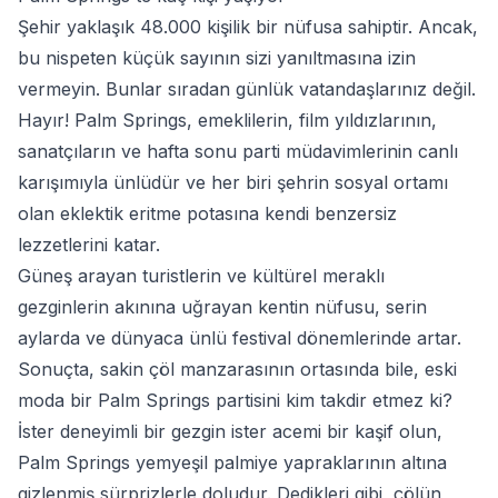
Şehir yaklaşık 48.000 kişilik bir nüfusa sahiptir. Ancak,
bu nispeten küçük sayının sizi yanıltmasına izin
vermeyin. Bunlar sıradan günlük vatandaşlarınız değil.
Hayır! Palm Springs, emeklilerin, film yıldızlarının,
sanatçıların ve hafta sonu parti müdavimlerinin canlı
karışımıyla ünlüdür ve her biri şehrin sosyal ortamı
olan eklektik eritme potasına kendi benzersiz
lezzetlerini katar.
Güneş arayan turistlerin ve kültürel meraklı
gezginlerin akınına uğrayan kentin nüfusu, serin
aylarda ve dünyaca ünlü festival dönemlerinde artar.
Sonuçta, sakin çöl manzarasının ortasında bile, eski
moda bir Palm Springs partisini kim takdir etmez ki?
İster deneyimli bir gezgin ister acemi bir kaşif olun,
Palm Springs yemyeşil palmiye yapraklarının altına
gizlenmiş sürprizlerle doludur. Dedikleri gibi, çölün