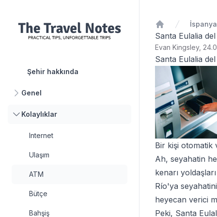
İspanya
Ana Sayfa
Santa Eulalia de
Evan Kingsley, 24.0
Santa Eulalia del
Şehir hakkında
Genel
Kolaylıklar
Internet
Bir kişi otomati
Ulaşım
Ah, seyahatin he
kenarı yoldaşlar
ATM
Río'ya seyahatin
Bütçe
heyecan verici m
Peki, Santa Eulal
Bahşiş