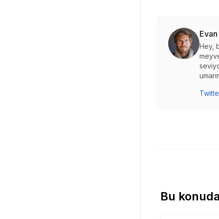
Evan
Hey, b
meyve
seviyo
umarım
Twitte
Bu konuda