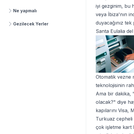
iyi gezginim, bu
Ne yapmalı
veya İbiza'nın in
duyacağınız tek p
Gezilecek Yerler
Santa Eulalia del
Otomatik vezne m
teknolojisinin ra
Ama bir dakika, "
olacak?" diye hay
kapılarını Visa,
Turkuaz cepheli 
çok işletme kart 