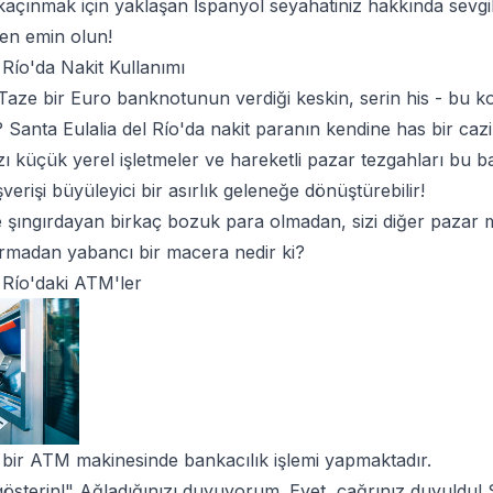
 kaçınmak için yaklaşan İspanyol seyahatiniz hakkında sevg
zden emin olun!
 Río'da Nakit Kullanımı
 Taze bir Euro banknotunun verdiği keskin, serin his - bu k
? Santa Eulalia del Río'da nakit paranın kendine has bir ca
ı küçük yerel işletmeler ve hareketli pazar tezgahları bu bas
verişi büyüleyici bir asırlık geleneğe dönüştürebilir!
e şıngırdayan birkaç bozuk para olmadan, sizi diğer pazar 
rmadan yabancı bir macera nedir ki?
l Río'daki ATM'ler
ki bir ATM makinesinde bankacılık işlemi yapmaktadır.
österin!" Ağladığınızı duyuyorum. Evet, çağrınız duyuldu! S