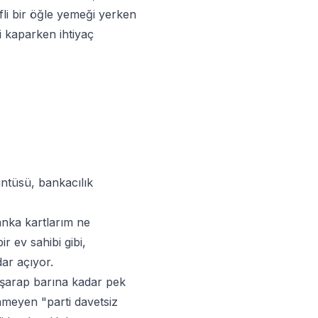
fli bir öğle yemeği yerken
ni kaparken ihtiyaç
ntüsü, bankacılık
banka kartlarım ne
r ev sahibi gibi,
ar açıyor.
i şarap barına kadar pek
enmeyen "parti davetsiz