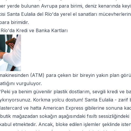
 her yerde bulunan Avrupa para birimi, deniz kenarında keyi
cisi Santa Eulalia del Río'da yerel el sanatları mücevherleri
ara birimidir.
 Río'da Kredi ve Banka Kartları
akinesinden (ATM) para çeken bir bireyin yakın plan görü
hatlığını vurguluyor.
Peki ya benim güvenilir plastik dostlarım, sevgili kredi ve 
kırıyorsunuz. Korkma yolcu dostum! Santa Eulalia - zarif bi
 Mastercard ve hatta American Express gibilerine sonuna kad
butik mağazadan sokağın aşağısındaki fısıltı sessizliğindek
kabul etmektedir. Ancak, bloke edilen işlemler şeklinde ist