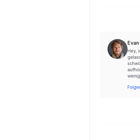
Evan
Hey, 
gelas
schwö
aufhö
wenig
Folgen