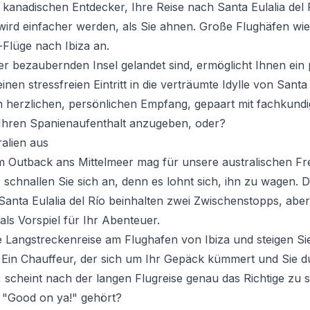
 kanadischen Entdecker, Ihre Reise nach Santa Eulalia de
ird einfacher werden, als Sie ahnen. Große Flughäfen wi
Flüge nach Ibiza an.
er bezaubernden Insel gelandet sind, ermöglicht Ihnen ein 
inen stressfreien Eintritt in die verträumte Idylle von Santa
n herzlichen, persönlichen Empfang, gepaart mit fachkund
Ihren Spanienaufenthalt anzugeben, oder?
alien aus
 Outback ans Mittelmeer mag für unsere australischen Fr
 schnallen Sie sich an, denn es lohnt sich, ihn zu wagen. 
Santa Eulalia del Río beinhalten zwei Zwischenstopps, aber
ls Vorspiel für Ihr Abenteuer.
 Langstreckenreise am Flughafen von Ibiza und steigen Sie
. Ein Chauffeur, der sich um Ihr Gepäck kümmert und Sie d
, scheint nach der langen Flugreise genau das Richtige zu 
s "Good on ya!" gehört?