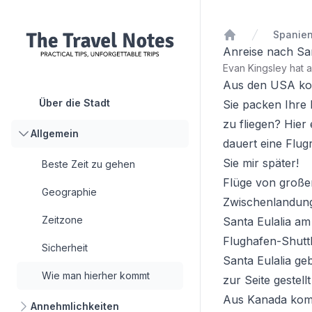
Spanie
Startseite
Anreise nach San
Evan Kingsley hat 
Aus den USA k
Über die Stadt
Sie packen Ihre 
zu fliegen? Hier
Allgemein
dauert eine Flug
Sie mir später!
Beste Zeit zu gehen
Flüge von große
Geographie
Zwischenlandung.
Zeitzone
Santa Eulalia am
Flughafen-Shuttl
Sicherheit
Santa Eulalia ge
Wie man hierher kommt
zur Seite gestel
Aus Kanada ko
Annehmlichkeiten