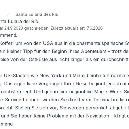
n
Santa Eulària des Riu
ta Eulalia del Río
am 24.9.2023 geschrieben
.
Zuletzt aktualisiert: 7.6.2026
ommend.
Koffer, um von den USA aus in die charmante spanische Sta
 ein kleiner Tipp für den Beginn Ihres Abenteuers - trotz 
reise von der Ostküste aus nicht länger als ein durchschnitt
n US-Städten wie New York und Miami beinhalten normale
 Das eigentliche Vergnügen Ihrer Reise beginnt jedoch am
 nächsten liegt. Und genau hier beginnt die Magie. Wenn Si
e-Service buchen, werden Sie direkt vom Terminal in die 
bracht. Stellen Sie sich vor, Sie werden persönlich abgehol
lt und Sie haben keine Probleme mit der Navigation - kling
mmend