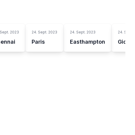
 Sept. 2023
24. Sept. 2023
24. Sept. 2023
24. Sept.
ennai
Paris
Easthampton
Gidda