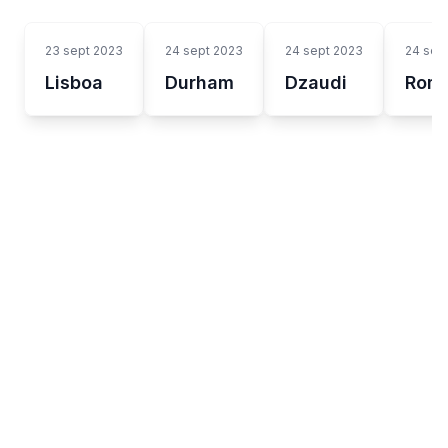
23 sept 2023
24 sept 2023
24 sept 2023
24 sep
Lisboa
Durham
Dzaudi
Rom