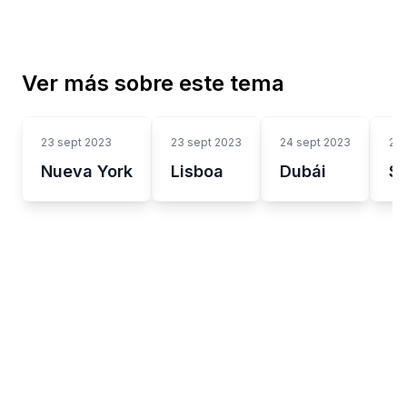
Ver más sobre este tema
23 sept 2023
23 sept 2023
24 sept 2023
24 
Nueva York
Lisboa
Dubái
S