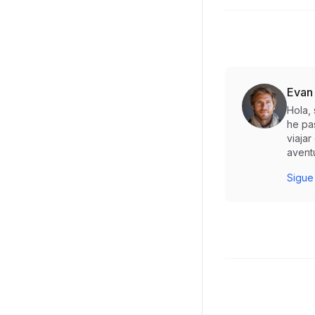
Evan
Hola,
he pa
viaja
aventu
Sigue