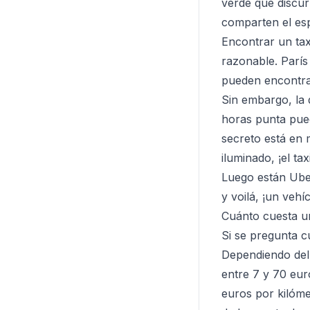
verde que discur
comparten el esp
Encontrar un tax
razonable. París
pueden encontrar,
Sin embargo, la 
horas punta pued
secreto está en m
iluminado, ¡el tax
Luego están Uber 
y voilá, ¡un veh
Cuánto cuesta un
Si se pregunta c
Dependiendo del t
entre 7 y 70 eur
euros por kilóme