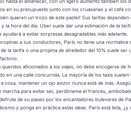
sol hasta el amanecer, con un ligero aumento también los d
rlos en su presupuesto junto con los cruasanes y el café co
bién quieren un trozo de este pastel! Sus tarifas dependen
 y la hora del día. Uber suele dar una estimación de la tari
le ayudará a evitar sorpresas desagradables más adelante.
propinas a sus conductores, París no tiene una normativa 
de la tarifa o una propina de alrededor del 10% suele ser u
factorio.
s queridos aficionados a los viajes, no debe encogerse d
o en una calle concurrida. La mayoría de los taxis suele
ra cosa, mantener un ojo avizor nunca está de más. Asegú
n marcha para evitar ser, perdóneme el francés, ¡embobad
 disfrute de su paseo por los encantadores bulevares de Pa
icismo y ponga en práctica estas ideas. París está lista, ¿y