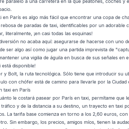
re paralelo a una carretera en la que peatones, coches y 
acio.
i en París es algo más fácil que encontrar una copa de c
 rebosa de paradas de taxi, identificables por un adorable c
 literalmente, ¡en casi todas las esquinas!
diversión no acaba aquí: asegurarse de hacerse con uno de
e ser algo así como jugar una partida imprevista de "captu
antener una vigilia de águila en busca de sus señales en el 
i está disponible!
y Bolt, la ruta tecnológica. Sólo tiene que introducir su u
ículo con chófer está de camino para llevarle por la Ciudad 
 taxi en París
uánto le costará pasear por París en taxi, permítame que le 
ráfico y de la distancia a su destino, un trayecto en taxi 
os. La tarifa base comienza en torno a los 2,60 euros, co
tro. Sin embargo, los precios, amigos míos, tienen la auda