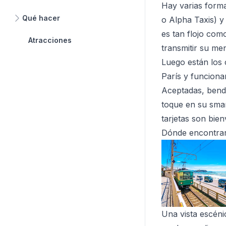
Hay varias forma
Qué hacer
o Alpha Taxis) y
es tan flojo co
Atracciones
transmitir su me
Luego están los 
París y funcionan
Aceptadas, bende
toque en su smar
tarjetas son bie
Dónde encontrar 
Una vista escéni