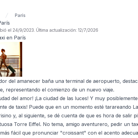
París
París
ibió el 24/9/2023
.
Última actualización: 12/7/2026
xi en París
ndor del amanecer baña una terminal de aeropuerto, destac
e, representando el comienzo de un nuevo viaje.
iudad del amor! ¡La ciudad de las luces! Y muy posiblemente
nte de taxis! Puede que en un momento esté tarareando La
sino y, al siguiente, se dé cuenta de que es hora de salir 
stuosa Torre Eiffel. No tema, amigo aventurero, pedir un ta
 más fácil que pronunciar "croissant" con el acento adecu