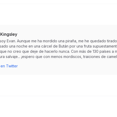
 Kingsley
 soy Evan. Aunque me ha mordido una piraña, me he quedado tirado
sado una noche en una cárcel de Bután por una fruta supuestamente 
r que no creo que deje de hacerlo nunca. Con más de 130 países a m
ra salvaje... ¡espero que con menos mordiscos, traiciones de camell
 en Twitter