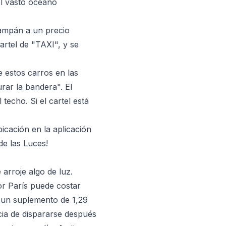
el vasto océano
hampán a un precio
artel de "TAXI", y se
 estos carros en las
rar la bandera". El
techo. Si el cartel está
bicación en la aplicación
de las Luces!
arroje algo de luz.
por París puede costar
n un suplemento de 1,29
cia de dispararse después