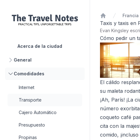
Francia
Inicio
Taxis y taxis en 
Evan Kingsley escr
Cómo pedir un ta
Acerca de la ciudad
General
Comodidades
El cálido respla
Internet
su maleta rodant
¡Ah, París! ¡La c
Transporte
número exorbita
Cajero Automático
coqueto café pari
Presupuesto
cita con la maje
comido, ¡incluso
Propinas