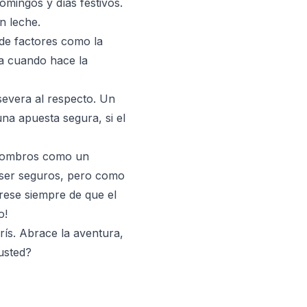
omingos y días festivos.
n leche.
 de factores como la
fa cuando hace la
severa al respecto. Un
na apuesta segura, si el
e hombros como un
n ser seguros, pero como
rese siempre de que el
o!
rís. Abrace la aventura,
 usted?