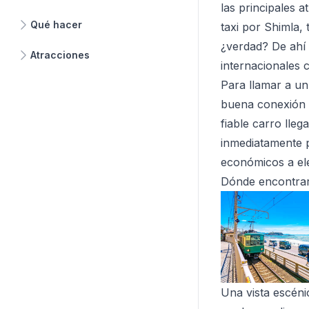
las principales a
Qué hacer
taxi por Shimla, 
¿verdad? De ahí
Atracciones
internacionales 
Para llamar a un
buena conexión d
fiable carro lle
inmediatamente p
económicos a eleg
Dónde encontrar
Una vista escéni