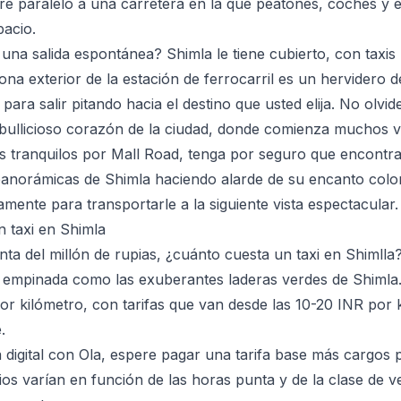
re paralelo a una carretera en la que peatones, coches y 
acio.
una salida espontánea? Shimla le tiene cubierto, con taxis 
na exterior de la estación de ferrocarril es un hervidero de
para salir pitando hacia el destino que usted elija. No olvi
bullicioso corazón de la ciudad, donde comienza muchos v
s tranquilos por Mall Road, tenga por seguro que encontr
 panorámicas de Shimla haciendo alarde de su encanto colon
mente para transportarle a la siguiente vista espectacular.
 taxi en Shimla
nta del millón de rupias, ¿cuánto cuesta un taxi en Shimlla
 empinada como las exuberantes laderas verdes de Shimla.
or kilómetro, con tarifas que van desde las 10-20 INR por
.
a digital con Ola, espere pagar una tarifa base más cargos p
os varían en función de las horas punta y de la clase de v