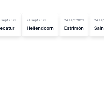
 sept 2023
24 sept 2023
24 sept 2023
24 sept 20
ecatur
Hellendoorn
Estrimón
Saint-B