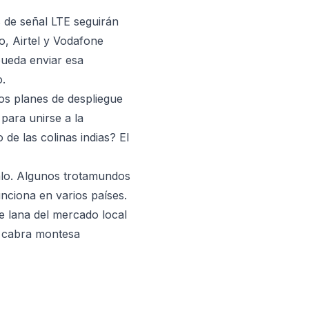
s de señal LTE seguirán
o, Airtel y Vodafone
pueda enviar esa
o.
os planes de despliegue
 para unirse a la
 de las colinas indias? El
ralo. Algunos trotamundos
unciona en varios países.
e lana del mercado local
a cabra montesa