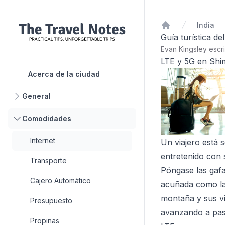
India
Inicio
Guía turística de
Evan Kingsley escr
LTE y 5G en Shi
Acerca de la ciudad
General
Comodidades
Internet
Un viajero está 
entretenido con 
Transporte
Póngase las gafa
Cajero Automático
acuñada como la 
montaña y sus vi
Presupuesto
avanzando a paso
Propinas