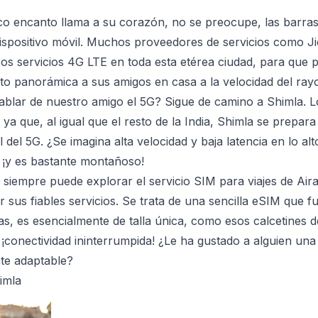
ico encanto llama a su corazón, no se preocupe, las barra
dispositivo móvil. Muchos proveedores de servicios como Ji
cos servicios 4G LTE en toda esta etérea ciudad, para que 
to panorámica a sus amigos en casa a la velocidad del ray
ablar de nuestro amigo el 5G? Sigue de camino a Shimla. L
a que, al igual que el resto de la India, Shimla se prepara
 del 5G. ¿Se imagina alta velocidad y baja latencia en lo alto
, ¡y es bastante montañoso!
 siempre puede explorar el servicio SIM para viajes de Ai
or sus fiables servicios. Se trata de una sencilla eSIM que f
s, es esencialmente de talla única, como esos calcetines d
 ¡conectividad ininterrumpida! ¿Le ha gustado a alguien un
te adaptable?
imla