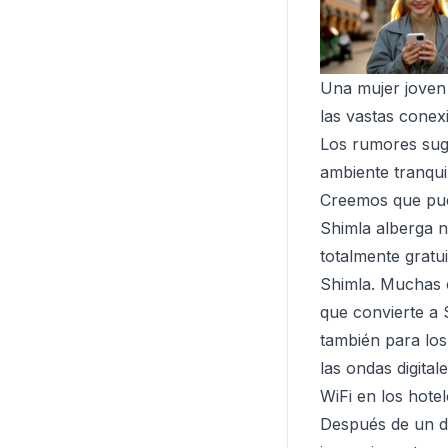
Una mujer joven
las vastas conex
Los rumores sugi
ambiente tranqui
Creemos que pue
Shimla alberga 
totalmente gratu
Shimla. Muchas c
que convierte a 
también para los
las ondas digita
WiFi en los hote
Después de un dí