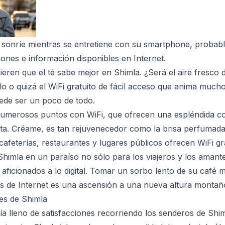
 sonríe mientras se entretiene con su smartphone, proba
iones e información disponibles en Internet.
eren que el té sabe mejor en Shimla. ¿Será el aire fresco 
lo o quizá el WiFi gratuito de fácil acceso que anima much
de ser un poco de todo.
numerosos puntos con WiFi, que ofrecen una espléndida co
ita. Créame, es tan rejuvenecedor como la brisa perfumada
afeterías, restaurantes y lugares públicos ofrecen WiFi grat
Shimla en un paraíso no sólo para los viajeros y los amante
 aficionados a lo digital. Tomar un sorbo lento de su café 
les de Internet es una ascensión a una nueva altura montañ
les de Shimla
a lleno de satisfacciones recorriendo los senderos de Shim