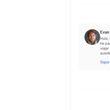
Evan
Hola,
he pa
viaja
aventu
Sigue