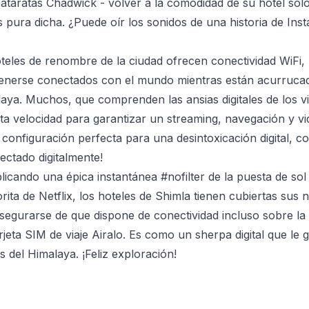
ataratas Chadwick - volver a la comodidad de su hotel sólo
s pura dicha. ¿Puede oír los sonidos de una historia de Ins
oteles de renombre de la ciudad ofrecen conectividad WiFi, 
nerse conectados con el mundo mientras están acurruca
laya. Muchos, que comprenden las ansias digitales de los 
ta velocidad para garantizar un streaming, navegación y vi
configuración perfecta para una desintoxicación digital, con
ctado digitalmente!
blicando una épica instantánea #nofilter de la puesta de so
rita de Netflix, los hoteles de Shimla tienen cubiertas sus 
segurarse de que dispone de conectividad incluso sobre l
rjeta SIM de viaje Airalo. Es como un sherpa digital que le g
 del Himalaya. ¡Feliz exploración!