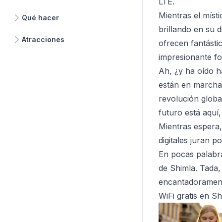
LTE.
Mientras el míst
Qué hacer
brillando en su 
Atracciones
ofrecen fantásti
impresionante fo
Ah, ¿y ha oído h
están en marcha y
revolución global
futuro está aquí
Mientras espera,
digitales juran p
En pocas palabra
de Shimla. Tada,
encantadoramen
WiFi gratis en Sh