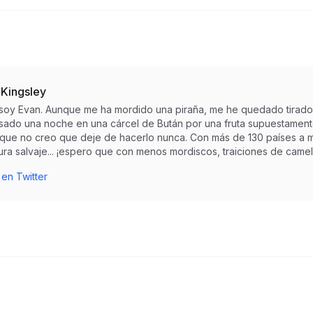
 Kingsley
 soy Evan. Aunque me ha mordido una piraña, me he quedado tirado
sado una noche en una cárcel de Bután por una fruta supuestamente 
r que no creo que deje de hacerlo nunca. Con más de 130 países a m
ra salvaje... ¡espero que con menos mordiscos, traiciones de camell
 en Twitter