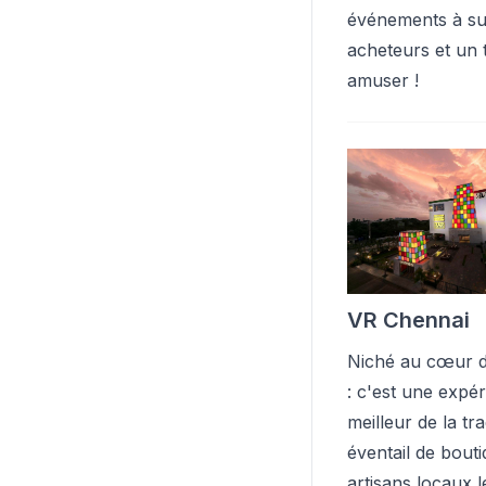
événements à suc
acheteurs et un 
amuser !
VR Chennai
Niché au cœur d
: c'est une expér
meilleur de la t
éventail de bout
artisans locaux l