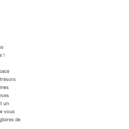
ss
s !
space
 trésors
ines
nces
t un
de vous
gloires de