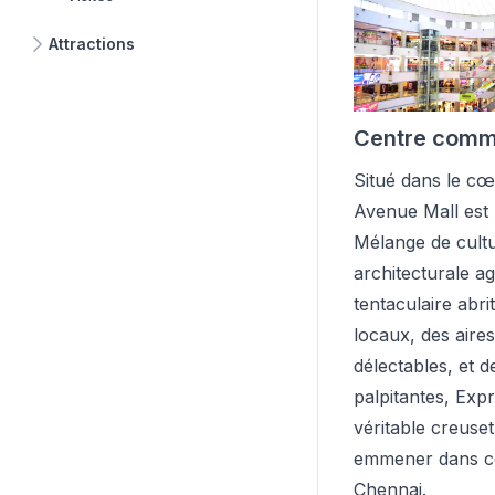
Attractions
Centre comm
Situé dans le cœ
Avenue Mall est u
Mélange de cultur
architecturale a
tentaculaire abri
locaux, des aire
délectables, et 
palpitantes, Exp
véritable creuset
emmener dans cet
Chennai.