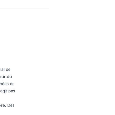
ial de
cœur du
gnées de
'agit pas
ore. Des