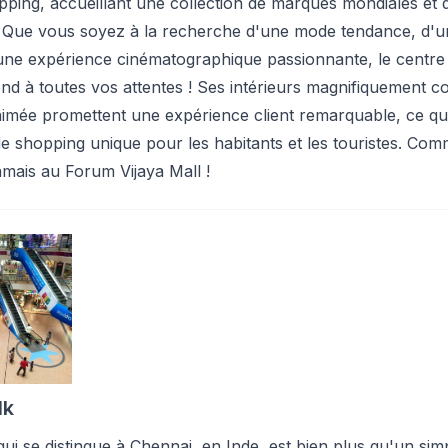
pping, accueillant une collection de marques mondiales et 
. Que vous soyez à la recherche d'une mode tendance, d'u
une expérience cinématographique passionnante, le centre
d à toutes vos attentes ! Ses intérieurs magnifiquement c
mée promettent une expérience client remarquable, ce qui 
de shopping unique pour les habitants et les touristes. Com
amais au Forum Vijaya Mall !
lk
i se distingue à Chennai, en Inde, est bien plus qu'un sim