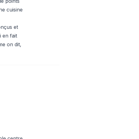
de points
ne cuisine
onçus et
en fait
me on dit,
ple centre