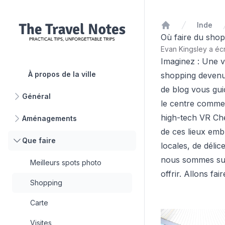
Inde
Accueil
Où faire du sho
Evan Kingsley a écr
Imaginez : Une vi
À propos de la ville
shopping devenu r
de blog vous gui
Général
le centre commer
high-tech VR Che
Aménagements
de ces lieux emb
Que faire
locales, de déli
nous sommes sur
Meilleurs spots photo
offrir. Allons fa
Shopping
Carte
Visites