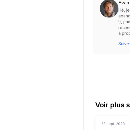
Evan
Hé, j
abando
!), j'
reche
à prop
Suivez
Voir plus 
23 sept. 2023