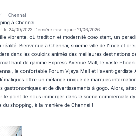
Chennai
pping à Chennai
it le 24/09/2023
.
Dernière mise à jour: 21/06/2026
lle vibrante, où tradition et modernité coexistent, un paradi
éalité. Bienvenue à Chennai, sixième ville de l'Inde et creus
dera dans les couloirs animés des meilleures destinations 
cial haut de gamme Express Avenue Mall, le vaste Phoenix
nnai, le confortable Forum Vijaya Mall et l'avant-gardis
lématiques offre un mélange unique de marques internationa
ces gastronomiques et de divertissements à gogo. Alors, atta
 le point de nous immerger dans la scène commerciale d
ire du shopping, à la manière de Chennai !