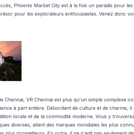
cès, Phoenix Market City est à la fois un paradis pour les
trésor pour les explorateurs enthousiastes. Venez donc vo
e Chennai, VR Chennai est plus qu'un simple complexe c
ience à part entière. Débordant de culture et de charme, il 
radition locale et de la commodité moderne. Vous y trouvere
iques diverses, allant des marques mondiales les plus conn
es plus prometteurs. En outre, il ne s'agit pas seulement de