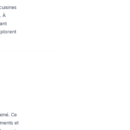
uisines
. À
rant
xplorent
nimé. Ce
ements et