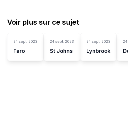
Voir plus sur ce sujet
24 sept. 2023
24 sept. 2023
24 sept. 2023
24 se
Faro
St Johns
Lynbrook
Dec