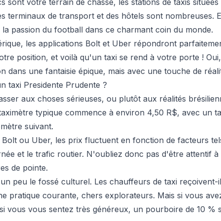
ics sont votre terrain de chasse, les stations de taxis située
 terminaux de transport et des hôtels sont nombreuses. El
la passion du football dans ce charmant coin du monde.
rique, les applications Bolt et Uber répondront parfaitemen
 votre position, et voilà qu'un taxi se rend à votre porte ! O
on dans une fantaisie épique, mais avec une touche de réali
n taxi Presidente Prudente ?
asser aux choses sérieuses, ou plutôt aux réalités brésilie
taximètre typique commence à environ 4,50 R$, avec un ta
mètre suivant.
 Bolt ou Uber, les prix fluctuent en fonction de facteurs te
rnée et le trafic routier. N'oubliez donc pas d'être attentif 
es de pointe.
un peu le fossé culturel. Les chauffeurs de taxi reçoivent-i
ne pratique courante, chers explorateurs. Mais si vous ave
si vous vous sentez très généreux, un pourboire de 10 % 