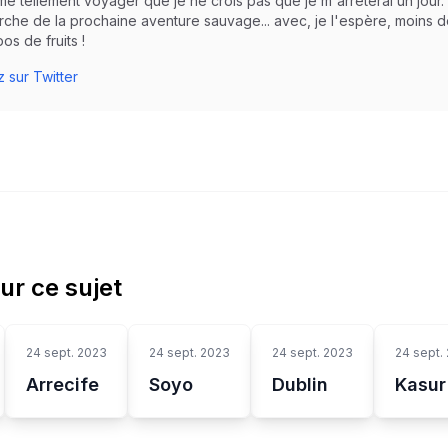
aime tellement voyager que je ne crois pas que je m'arrêterai un jour.
rche de la prochaine aventure sauvage... avec, je l'espère, moins
os de fruits !
 sur Twitter
sur ce sujet
24 sept. 2023
24 sept. 2023
24 sept. 2023
24 sept.
Arrecife
Soyo
Dublin
Kasur