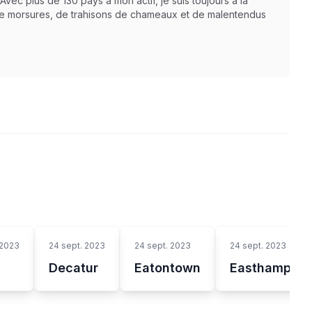
 Avec plus de 130 pays à mon actif, je suis toujours à la
 de morsures, de trahisons de chameaux et de malentendus
 2023
24 sept. 2023
24 sept. 2023
24 sept. 2023
Decatur
Eatontown
Easthampton