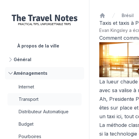
Brésil
Accueil
Taxis et taxis à 
Evan Kingsley a écr
Comment command
À propos de la ville
Général
Aménagements
La lueur chaude 
Internet
avec sa valise à 
Ah, Presidente Pr
Transport
êtes sur place e
Distributeur Automatique
un taxi ici, tout
Budget
La méthode classi
si la technologie
Pourboires