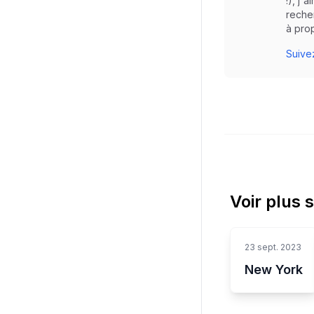
!), j'
reche
à prop
Suivez
Voir plus 
23 sept. 2023
New York