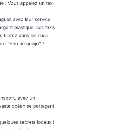
nte ! Vous appelez un taxi
vagues avec leur service
rgent plastique, ces taxis
 filerez dans les rues
re "Pão de queijo" !
ansport, avec un
 vaste océan se partagent
uelques secrets locaux !