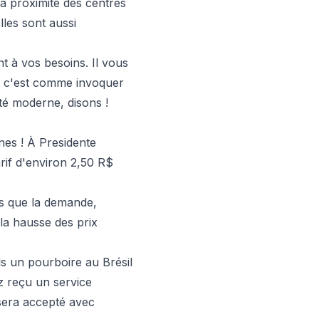
s à proximité des centres
les sont aussi
t à vos besoins. Il vous
ui, c'est comme invoquer
té moderne, disons !
nnes ! À Presidente
rif d'environ 2,50 R$
ls que la demande,
à la hausse des prix
ls un pourboire au Brésil
z reçu un service
sera accepté avec