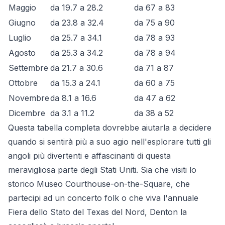
Maggio
da 19.7 a 28.2
da 67 a 83
Giugno
da 23.8 a 32.4
da 75 a 90
Luglio
da 25.7 a 34.1
da 78 a 93
Agosto
da 25.3 a 34.2
da 78 a 94
Settembre
da 21.7 a 30.6
da 71 a 87
Ottobre
da 15.3 a 24.1
da 60 a 75
Novembre
da 8.1 a 16.6
da 47 a 62
Dicembre
da 3.1 a 11.2
da 38 a 52
Questa tabella completa dovrebbe aiutarla a decidere
quando si sentirà più a suo agio nell'esplorare tutti gli
angoli più divertenti e affascinanti di questa
meravigliosa parte degli Stati Uniti. Sia che visiti lo
storico Museo Courthouse-on-the-Square, che
partecipi ad un concerto folk o che viva l'annuale
Fiera dello Stato del Texas del Nord, Denton la