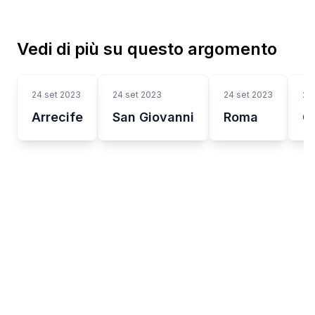
Vedi di più su questo argomento
24 set 2023
24 set 2023
24 set 2023
24
Arrecife
San Giovanni
Roma
G