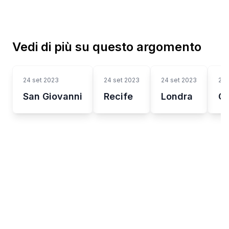
Vedi di più su questo argomento
24 set 2023
24 set 2023
24 set 2023
24 
San Giovanni
Recife
Londra
G