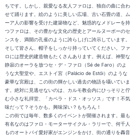
ちです。しかし、親愛なる友人ファロは、独自の曲に合わ
せて踊ります。絵のように美しい広場、古い石畳の道、ム
ーア人の影響を受けた建築物など、魅惑的なメドレーを持
つファロは、その豊かな文化の歴史とアールヌーボーのセ
ンスを、満開の孔雀のように誇らしげに誇示しています。
そして皆さん、帽子をしっかり持っていてください。ファ
ロには歴史的建造物もたくさんあります。例えば、神聖な
静寂のオーラを放つセ・デ・ファロ（Sé de Faro）のよ
うな大聖堂や、エストイ宮（Palácio de Estói）のような
豪華な宮殿は、この街の輝かしい過去の物語を囁いていま
す。絶対に見逃せないのは、カルモ教会内にひっそりと佇
む小さな礼拝堂、「カペラ・ドス・オッソス」です！不気
味だって？そうかも。興味深い？もちろん！
この街では毎年、数多くのイベントが開催されます。最も
有名なのはファロ・モーターサイクル・ラリーで、何千人
ものオートバイ愛好家がエンジンをかけ、街の通りを轟音