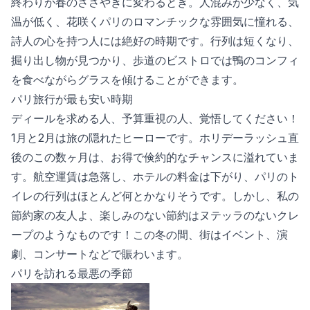
終わりが春のささやきに変わるとき。人混みが少なく、気
温が低く、花咲くパリのロマンチックな雰囲気に憧れる、
詩人の心を持つ人には絶好の時期です。行列は短くなり、
掘り出し物が見つかり、歩道のビストロでは鴨のコンフィ
を食べながらグラスを傾けることができます。
パリ旅行が最も安い時期
ディールを求める人、予算重視の人、覚悟してください！
1月と2月は旅の隠れたヒーローです。ホリデーラッシュ直
後のこの数ヶ月は、お得で倹約的なチャンスに溢れていま
す。航空運賃は急落し、ホテルの料金は下がり、パリのト
イレの行列はほとんど何とかなりそうです。しかし、私の
節約家の友人よ、楽しみのない節約はヌテッラのないクレ
ープのようなものです！この冬の間、街はイベント、演
劇、コンサートなどで賑わいます。
パリを訪れる最悪の季節