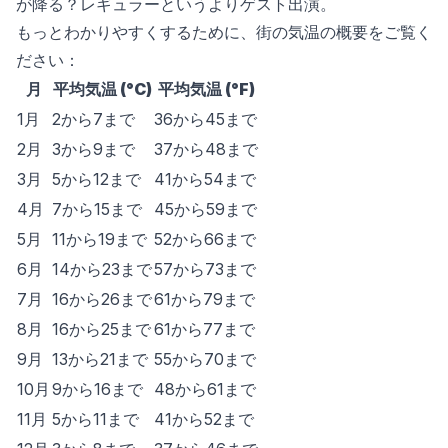
が降る？レギュラーというよりゲスト出演。
もっとわかりやすくするために、街の気温の概要をご覧く
ださい：
月
平均気温 (°C)
平均気温 (°F)
1月
2から7まで
36から45まで
2月
3から9まで
37から48まで
3月
5から12まで
41から54まで
4月
7から15まで
45から59まで
5月
11から19まで
52から66まで
6月
14から23まで
57から73まで
7月
16から26まで
61から79まで
8月
16から25まで
61から77まで
9月
13から21まで
55から70まで
10月
9から16まで
48から61まで
11月
5から11まで
41から52まで