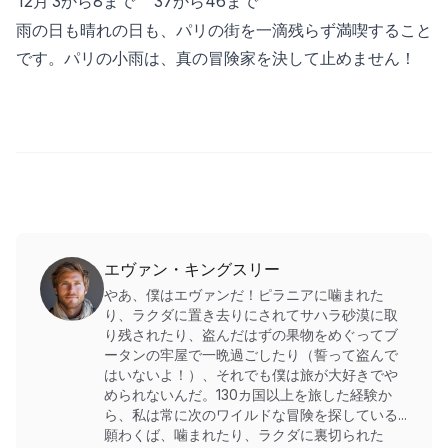
12月
3から8まで
37から46まで
雨の日も晴れの日も、パリの街を一滴残らず満喫すること
です。パリの小雨は、真の冒険家を決して止めません！
エヴァン・キングスリー
やあ、僕はエヴァンだ！ピラニアに噛まれた
り、ラクダに置き去りにされてサハラ砂漠に取
り残されたり、盗んだはずの果物をめぐってブ
ータンの牢屋で一晩過ごしたり（誓って盗んで
はいないよ！）、それでも僕は旅が大好きでや
められないんだ。130カ国以上を旅した経験か
ら、私は常に次のワイルドな冒険を探している...
願わくば、噛まれたり、ラクダに裏切られた