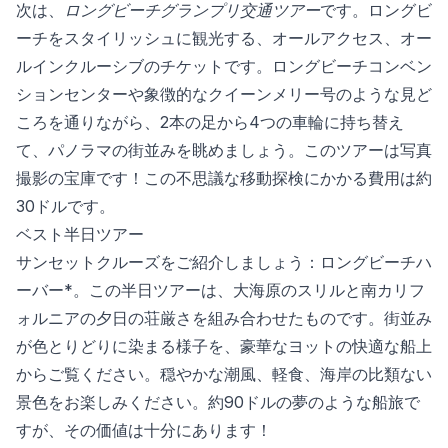
次は、
ロングビーチグランプリ交通ツアー
です。ロングビ
ーチをスタイリッシュに観光する、オールアクセス、オー
ルインクルーシブのチケットです。ロングビーチコンベン
ションセンターや象徴的なクイーンメリー号のような見ど
ころを通りながら、2本の足から4つの車輪に持ち替え
て、パノラマの街並みを眺めましょう。このツアーは写真
撮影の宝庫です！この不思議な移動探検にかかる費用は約
30ドルです。
ベスト半日ツアー
サンセットクルーズをご紹介しましょう：ロングビーチハ
ーバー*。この半日ツアーは、大海原のスリルと南カリフ
ォルニアの夕日の荘厳さを組み合わせたものです。街並み
が色とりどりに染まる様子を、豪華なヨットの快適な船上
からご覧ください。穏やかな潮風、軽食、海岸の比類ない
景色をお楽しみください。約90ドルの夢のような船旅で
すが、その価値は十分にあります！