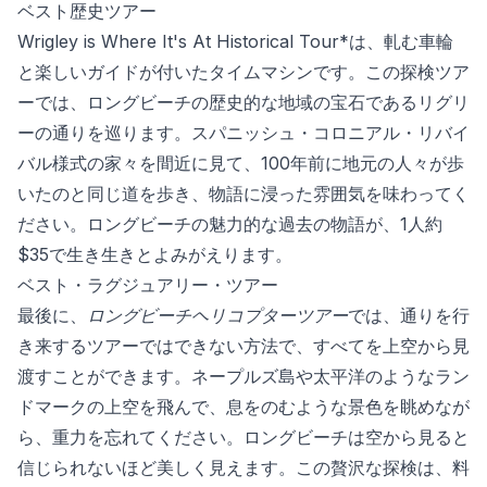
ベスト歴史ツアー
Wrigley is Where It's At Historical Tour*は、軋む車輪
と楽しいガイドが付いたタイムマシンです。この探検ツア
ーでは、ロングビーチの歴史的な地域の宝石であるリグリ
ーの通りを巡ります。スパニッシュ・コロニアル・リバイ
バル様式の家々を間近に見て、100年前に地元の人々が歩
いたのと同じ道を歩き、物語に浸った雰囲気を味わってく
ださい。ロングビーチの魅力的な過去の物語が、1人約
$35で生き生きとよみがえります。
ベスト・ラグジュアリー・ツアー
最後に、
ロングビーチヘリコプターツアー
では、通りを行
き来するツアーではできない方法で、すべてを上空から見
渡すことができます。ネープルズ島や太平洋のようなラン
ドマークの上空を飛んで、息をのむような景色を眺めなが
ら、重力を忘れてください。ロングビーチは空から見ると
信じられないほど美しく見えます。この贅沢な探検は、料