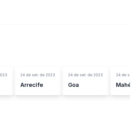
2023
24 de set. de 2023
24 de set. de 2023
24 de set. d
Arrecife
Goa
Mahé