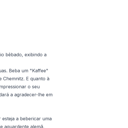
io bêbado, exibindo a
ruas. Beba um "Kaffee"
e Chemnitz. E quanto à
impressionar o seu
rdará a agradecer-lhe em
 esteja a bebericar uma
de aguardente alemã,