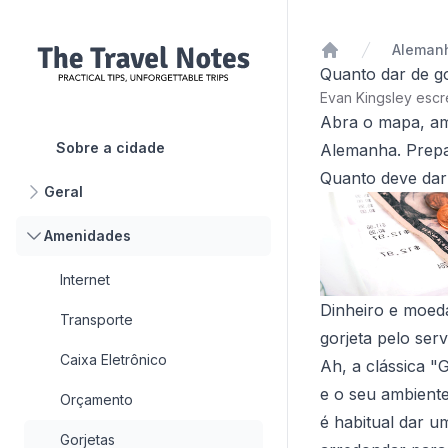
Aleman
Início
Quanto dar de g
Evan Kingsley esc
Abra o mapa, am
Sobre a cidade
Alemanha. Prepar
Quanto deve dar 
Geral
Amenidades
Internet
Dinheiro e moeda
Transporte
gorjeta pelo serv
Caixa Eletrônico
Ah, a clássica "
e o seu ambiente
Orçamento
é habitual dar u
Gorjetas