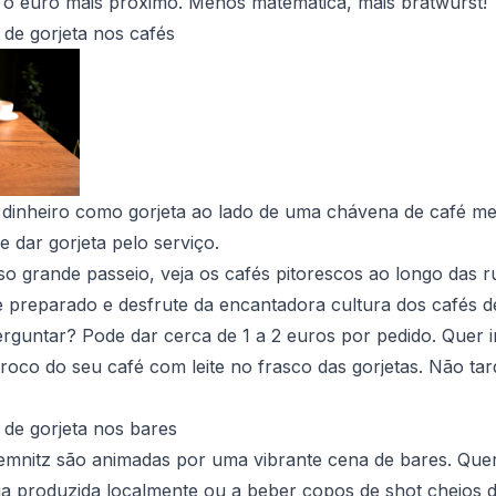
 o euro mais próximo. Menos matemática, mais bratwurst!
de gorjeta nos cafés
 dinheiro como gorjeta ao lado de uma chávena de café me
 dar gorjeta pelo serviço.
so grande passeio, veja os cafés pitorescos ao longo das 
preparado e desfrute da encantadora cultura dos cafés d
perguntar? Pode dar cerca de 1 a 2 euros por pedido. Quer 
 troco do seu café com leite no frasco das gorjetas. Não ta
de gorjeta nos bares
emnitz são animadas por uma vibrante cena de bares. Quer
ja produzida localmente ou a beber copos de shot cheios 