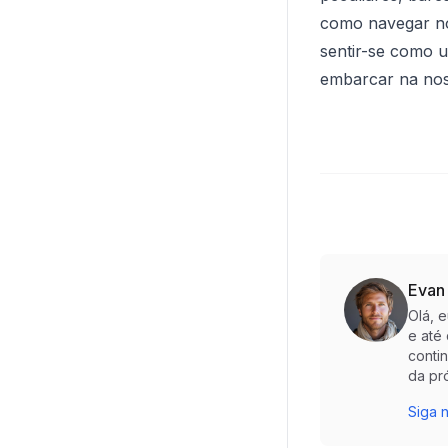
como navegar no 
sentir-se como u
embarcar na nos
Evan
Olá, 
e até
conti
da pr
Siga n