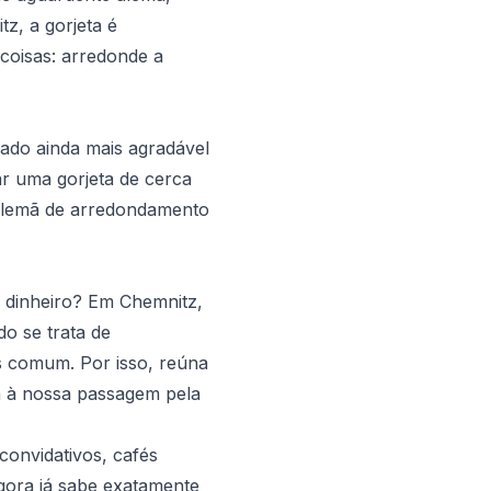
z, a gorjeta é
 coisas: arredonde a
ado ainda mais agradável
xar uma gorjeta de cerca
a alemã de arredondamento
u dinheiro? Em Chemnitz,
o se trata de
s comum. Por isso, reúna
a à nossa passagem pela
convidativos, cafés
agora já sabe exatamente