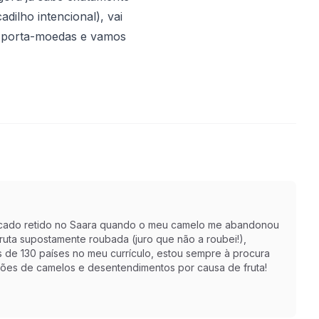
dilho intencional), vai
eu porta-moedas e vamos
r ficado retido no Saara quando o meu camelo me abandonou
ruta supostamente roubada (juro que não a roubei!),
s de 130 países no meu currículo, estou sempre à procura
ções de camelos e desentendimentos por causa de fruta!