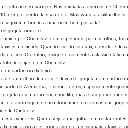
 gorjeta ao seu barman. Nas animadas tabernas de Chemnit
0 a 15 por cento da sua conta. Mas vamos facilitar-lhe as
o seguinte e brinde a uma noite bem passada!
de gorjeta num táxi
râmico por Chemnitz é um espetáculo para os olhos, torn
 taxistas da cidade. Quando sair do seu táxi, considere dei
da corrida. Ou então, aplique novamente a clássica tátic
tatuto de viajante em Chemnitz.
 com cartão ou dinheiro
ta de um milhão de euros - deve dar gorjeta com cartão o
r parte da Alemanha, o dinheiro é rei, especialmente quand
ar gorjeta com cartão não é inédito, mas é um pouco meno
aceite a abordagem de arredondamento e vamos dar gorjet
ade de Chemnitz!
 desbravadores! Quer esteja a mergulhar em restaurantes 
s dinâmicos ou a ser conduzido por um simpático taxista, 