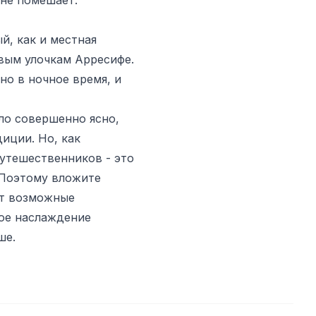
, как и местная
вым улочкам Арресифе.
но в ночное время, и
ло совершенно ясно,
иции. Но, как
утешественников - это
 Поэтому вложите
ет возможные
ное наслаждение
ше.