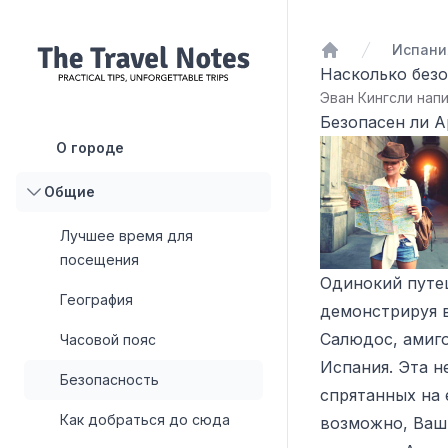
Испани
Домой
Насколько без
Эван Кингсли напи
Безопасен ли А
О городе
Общие
Лучшее время для
посещения
Одинокий путе
География
демонстрируя в
Салюдос, амиго
Часовой пояс
Испания. Эта 
Безопасность
спрятанных на 
Как добраться до сюда
возможно, Ваш 