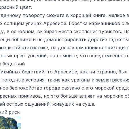
красный цвет.
данному повороту сюжета в хорошей книге, мелкое 
х солнцем улицах Арресифе. Горстка карманников с 
у, в основном, выбирая места скопления туристов. П
вещи поближе и не демонстрировать дорогие гаджеты
инальной статистике, на долю карманников приходит
нных преступлений, но помните, что осведомленность
х бедствий
тихийных бедствий, то Арресифе, как ни странно, был 
погодные условия, такие как ураганы и землетрясени
вное беспокойство города связано с его морской сред
асных приливов, но это больше влияет на морских об
ей острых ощущений, живущих на суше.
кий риск