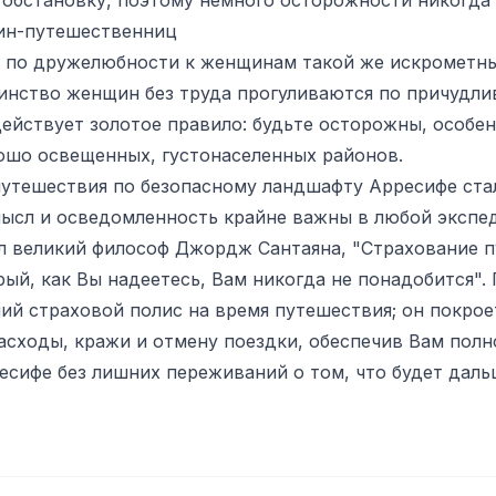
ин-путешественниц
 по дружелюбности к женщинам такой же искрометный
инство женщин без труда прогуливаются по причудли
действует золотое правило: будьте осторожны, особен
ошо освещенных, густонаселенных районов.
путешествия по безопасному ландшафту Арресифе ста
ысл и осведомленность крайне важны в любой экспед
л великий философ Джордж Сантаяна, "Страхование п
ый, как Вы надеетесь, Вам никогда не понадобится".
ий страховой полис на время путешествия; он покро
асходы, кражи и отмену поездки, обеспечив Вам пол
сифе без лишних переживаний о том, что будет даль