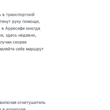
ь в транспортной
тянут руку помощи,
и в Арресифе иногда
же, здесь недавно,
случаи скорее
авляйте себе маршрут
 включая огнетушитель
 в коридоре,