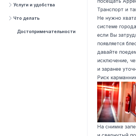
посещать Аррес
Услуги и удобства
Транспорт и та
Не нужно хвата
Что делать
системе города
Достопримечательности
если Вы затруд
появляется блес
давайте поедем
исключение, че
и заранее уточ
Риск карманни
На снимке зап
и свернутый по