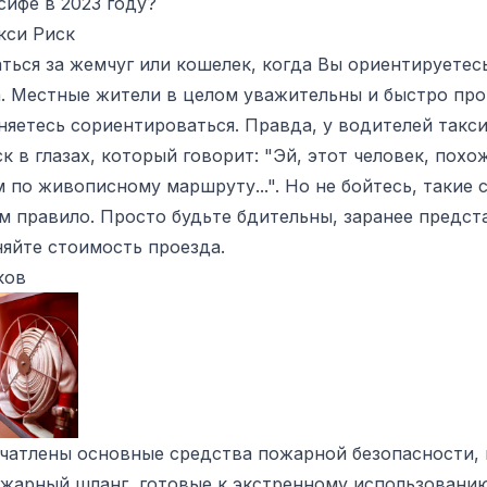
ифе в 2023 году?
кси Риск
ться за жемчуг или кошелек, когда Вы ориентируетес
. Местные жители в целом уважительны и быстро про
няетесь сориентироваться. Правда, у водителей такс
к в глазах, который говорит: "Эй, этот человек, похо
 по живописному маршруту...". Но не бойтесь, такие 
м правило. Просто будьте бдительны, заранее предст
няйте стоимость проезда.
ков
ечатлены основные средства пожарной безопасности,
жарный шланг, готовые к экстренному использованию