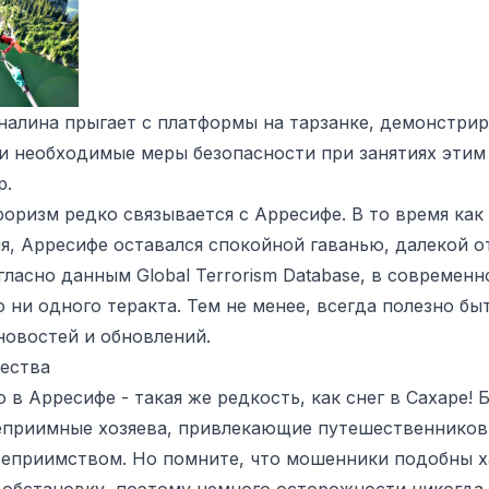
алина прыгает с платформы на тарзанке, демонстрир
и необходимые меры безопасности при занятиях этим
р.
роризм редко связывается с Арресифе. В то время ка
я, Арресифе оставался спокойной гаванью, далекой 
гласно данным Global Terrorism Database, в современ
о ни одного теракта. Тем не менее, всегда полезно бы
новостей и обновлений.
ества
в Арресифе - такая же редкость, как снег в Сахаре!
теприимные хозяева, привлекающие путешественников
теприимством. Но помните, что мошенники подобны х
 обстановку, поэтому немного осторожности никогда