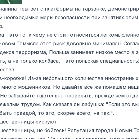
алина прыгает с платформы на тарзанке, демонстрир
и необходимые меры безопасности при занятиях этим
р.
а - это то, к чему не стоит относиться легкомысленно
 Новом Томысле этот риск довольно минимален. Согл
декса терроризма, Польша занимает низкое место в э
ь, а не только колбаса, - это польская специальность
ества
-коробке! Из-за небольшого количества иностранных
к много мошенников. Но давайте все же помашем на
Не забывайте тщательно проверять, прежде чем отдат
яжелым трудом. Как сказала бы бабушка: "Если это в
ыть правдой, то это, скорее всего, не так!".
шественницы рискуют
ественницы, не бойтесь! Репутация города Новый То
раняется и на нас. Женщины, как правило, могут путе