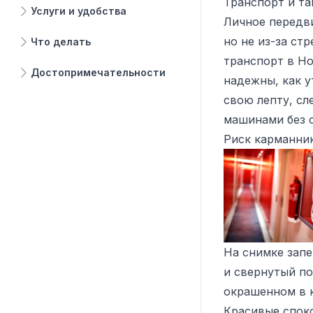
Транспорт и та
Услуги и удобства
Личное передв
но не из-за ст
Что делать
транспорт в Но
Достопримечательности
надежны, как у
свою лепту, сл
машинами без с
Риск карманни
На снимке зап
и свернутый по
окрашенном в 
Красивые споко