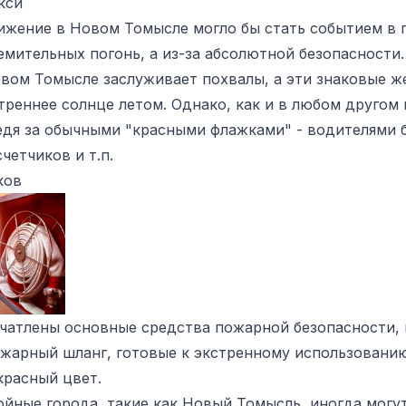
кси
ижение в Новом Томысле могло бы стать событием в
ремительных погонь, а из-за абсолютной безопасност
вом Томысле заслуживает похвалы, а эти знаковые ж
треннее солнце летом. Однако, как и в любом другом 
едя за обычными "красными флажками" - водителями 
четчиков и т.п.
ков
ечатлены основные средства пожарной безопасности,
жарный шланг, готовые к экстренному использованию
красный цвет.
йные города, такие как Новый Томысль, иногда могу