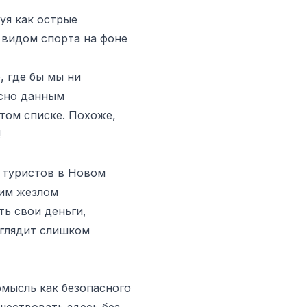
уя как острые
 видом спорта на фоне
, где бы мы ни
асно данным
том списке. Похоже,
!
 туристов в Новом
шим жезлом
ь свои деньги,
ыглядит слишком
мысль как безопасного
шествовать здесь без