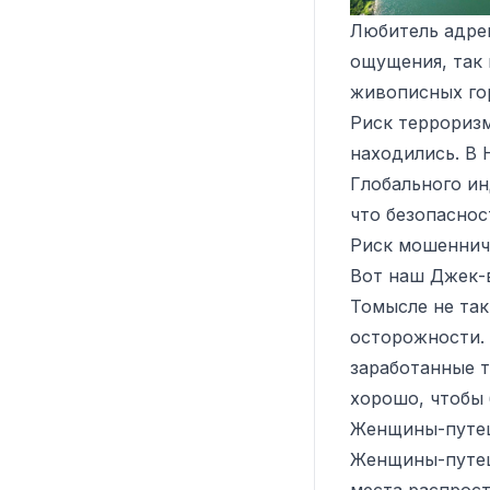
Любитель адрен
ощущения, так 
живописных го
Риск терроризм
находились. В
Глобального ин
что безопасност
Риск мошеннич
Вот наш Джек-в
Томысле не та
осторожности. 
заработанные т
хорошо, чтобы б
Женщины-путе
Женщины-путеш
места распрост