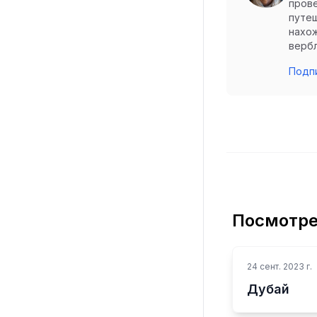
прове
путеш
нахож
вербл
Подпи
Посмотре
24 сент. 2023 г.
Дубай