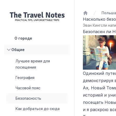
Польш
Домой
Насколько без
Эван Кингсли напи
Безопасен ли Н
О городе
Общие
Лучшее время для
посещения
Одинокий путе
География
демонстрируя в
Ах, Новый Том
Часовой пояс
историей и уни
Безопасность
посещать Новый
Как добраться до сюда
и я раскрою вс