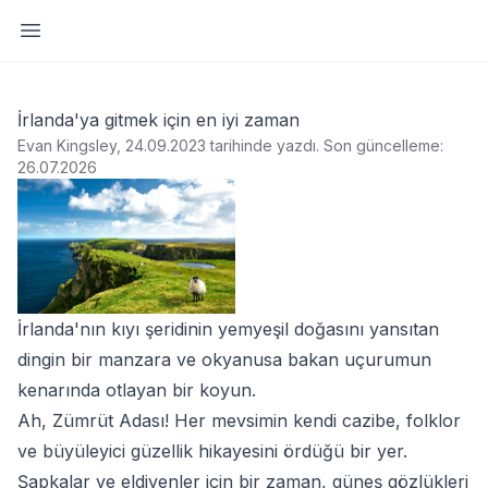
Yan paneli aç
İrlanda'ya gitmek için en iyi zaman
Evan Kingsley, 24.09.2023 tarihinde yazdı
.
Son güncelleme:
26.07.2026
İrlanda'nın kıyı şeridinin yemyeşil doğasını yansıtan
dingin bir manzara ve okyanusa bakan uçurumun
kenarında otlayan bir koyun.
Ah, Zümrüt Adası! Her mevsimin kendi cazibe, folklor
ve büyüleyici güzellik hikayesini ördüğü bir yer.
Şapkalar ve eldivenler için bir zaman, güneş gözlükleri