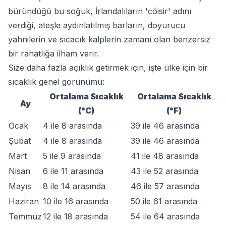
büründüğü bu soğuk, İrlandalıların 'cóisir' adını
verdiği, ateşle aydınlatılmış barların, doyurucu
yahnilerin ve sıcacık kalplerin zamanı olan benzersiz
bir rahatlığa ilham verir.
Size daha fazla açıklık getirmek için, işte ülke için bir
sıcaklık genel görünümü:
Ortalama Sıcaklık
Ortalama Sıcaklık
Ay
(°C)
(°F)
Ocak
4 ile 8 arasında
39 ile 46 arasında
Şubat
4 ile 8 arasında
39 ile 46 arasında
Mart
5 ile 9 arasında
41 ile 48 arasında
Nisan
6 ile 11 arasında
43 ile 52 arasında
Mayıs
8 ile 14 arasında
46 ile 57 arasında
Haziran
10 ile 16 arasında
50 ile 61 arasında
Temmuz
12 ile 18 arasında
54 ile 64 arasında