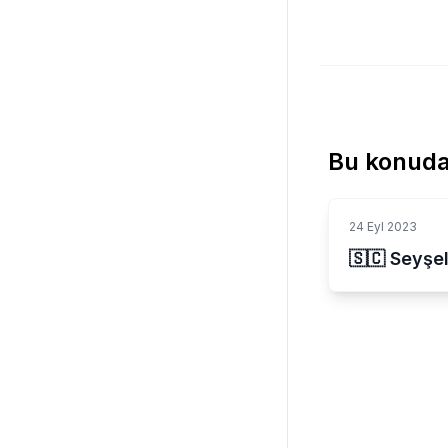
Bu konuda
24 Eyl 2023
🇸🇨 Seyşel