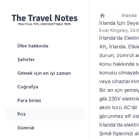
İrlanda
Ana Sayfa
İrlanda İçin Sey
Evan Kingsley, 24.0
İrlanda'da Elektr
Ülke hakkında
Ah, İrlanda. Etki
durun, zümrüt a
Şehirler
konu hakkında so
konusu olmayabili
Gitmek için en iyi zaman
veya cihazlarını
Coğrafya
Bir an için şemsi
gibi 230V elektrik
Para birimi
akım türü AC'dir 
Priz
görünmez elf ola
İrlanda'da elektri
Gümrük
Şimdi fişlerinizi 