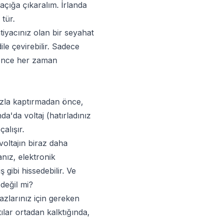
 açığa çıkaralım. İrlanda
 tür.
tiyacınız olan bir seyahat
dile çevirebilir. Sadece
 önce her zaman
fazla kaptırmadan önce,
da'da voltaj (hatırladınız
alışır.
voltajın biraz daha
nız, elektronik
gibi hissedebilir. Ve
değil mi?
zlarınız için gereken
ılar ortadan kalktığında,