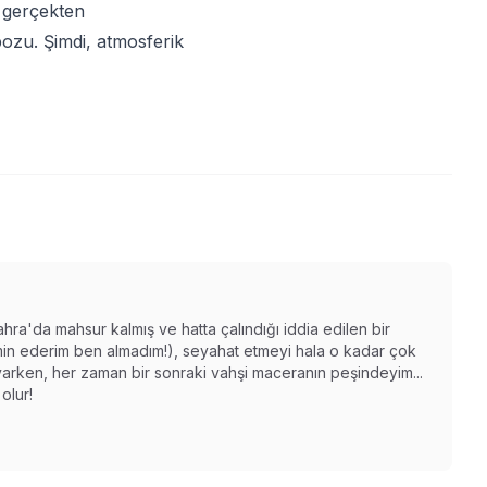
ı gerçekten
bozu. Şimdi, atmosferik
ahra'da mahsur kalmış ve hatta çalındığı iddia edilen bir
n ederim ben almadım!), seyahat etmeyi hala o kadar çok
varken, her zaman bir sonraki vahşi maceranın peşindeyim...
olur!