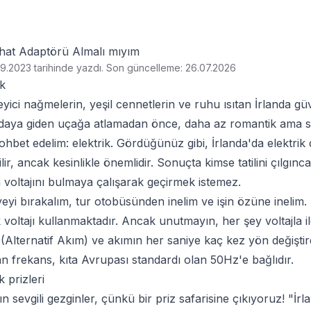
ahat Adaptörü Almalı mıyım
9.2023 tarihinde yazdı
.
Son güncelleme: 26.07.2026
ik
leyici nağmelerin, yeşil cennetlerin ve ruhu ısıtan İrlanda g
daya giden uçağa atlamadan önce, daha az romantik ama so
hbet edelim: elektrik. Gördüğünüz gibi, İrlanda'da elektrik
r, ancak kesinlikle önemlidir. Sonuçta kimse tatilini çılgı
n voltajını bulmaya çalışarak geçirmek istemez.
yeyi bırakalım, tur otobüsünden inelim ve işin özüne inelim
 voltajı kullanmaktadır. Ancak unutmayın, her şey voltajla ilgi
(Alternatif Akım) ve akımın her saniye kaç kez yön değiştird
n frekans, kıta Avrupası standardı olan 50Hz'e bağlıdır.
k prizleri
alın sevgili gezginler, çünkü bir priz safarisine çıkıyoruz! "İr