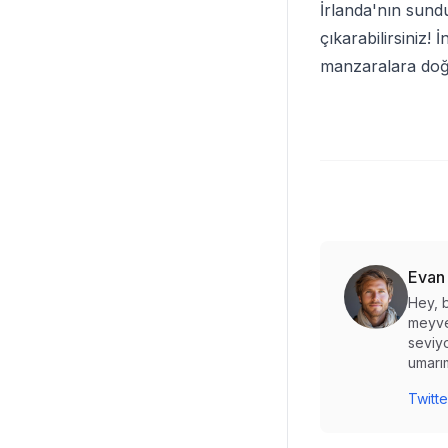
İrlanda'nın sund
çıkarabilirsiniz!
manzaralara doğru
Evan
Hey, b
meyve
seviyo
umarım
Twitte