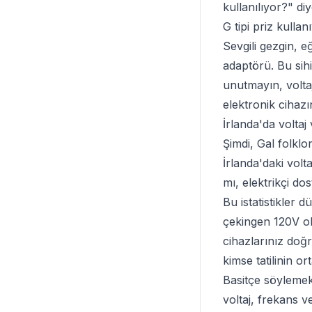
kullanılıyor?" di
G tipi priz kulla
Sevgili gezgin, e
adaptörü. Bu sihir
unutmayın, volt
elektronik cihazın
İrlanda'da voltaj
Şimdi, Gal folklo
İrlanda'daki volt
mı, elektrikçi d
Bu istatistikler 
çekingen 120V ol
cihazlarınız doğr
kimse tatilinin o
Basitçe söylemek
voltaj, frekans 