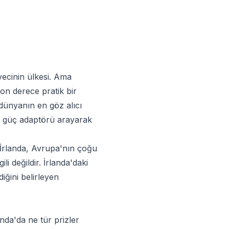
üvecinin ülkesi. Ama
n derece pratik bir
 dünyanın en göz alıcı
nca güç adaptörü arayarak
. İrlanda, Avrupa'nın çoğu
li değildir. İrlanda'daki
iğini belirleyen
landa'da ne tür prizler