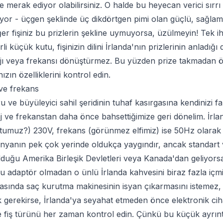
ye merak ediyor olabilirsiniz. O halde bu heyecan verici sırrı
nıyor - üçgen şeklinde üç dikdörtgen pimi olan güçlü, sağlam
ğer fişiniz bu prizlerin şekline uymuyorsa, üzülmeyin! Tek ih
li küçük kutu, fişinizin dilini İrlanda'nın prizlerinin anladığı 
ajı veya frekansı dönüştürmez. Bu yüzden prize takmadan
ızın özelliklerini kontrol edin.
 ve frekans
ru ve büyüleyici sahil şeridinin tuhaf kasırgasına kendinizi 
aj ve frekanstan daha önce bahsettiğimize geri dönelim. İrlan
ostumuz?) 230V, frekans (görünmez elfimiz) ise 50Hz olarak ç
dünyanın pek çok yerinde oldukça yaygındır, ancak standart 
duğu Amerika Birleşik Devletleri veya Kanada'dan geliyorsa
u adaptör olmadan o ünlü İrlanda kahvesini biraz fazla içmiş 
rtasında saç kurutma makinesinin isyan çıkarmasını istemez, 
 gerekirse, İrlanda'ya seyahat etmeden önce elektronik ciha
ve fiş türünü her zaman kontrol edin. Çünkü bu küçük ayrınt