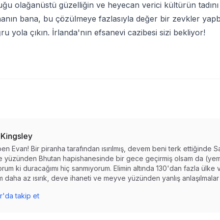
uğu olağanüstü güzelliğin ve heyecan verici kültürün tadın
 İnanın bana, bu çözülmeye fazlasıyla değer bir zevkler yap
 yola çıkın. İrlanda'nın efsanevi cazibesi sizi bekliyor!
 Kingsley
en Evan! Bir piranha tarafından ısırılmış, devem beni terk ettiğinde S
 yüzünden Bhutan hapishanesinde bir gece geçirmiş olsam da (yemi
rum ki duracağımı hiç sanmıyorum. Elimin altında 130'dan fazla ülke 
 daha az ısırık, deve ihaneti ve meyve yüzünden yanlış anlaşılmalar 
r'da takip et