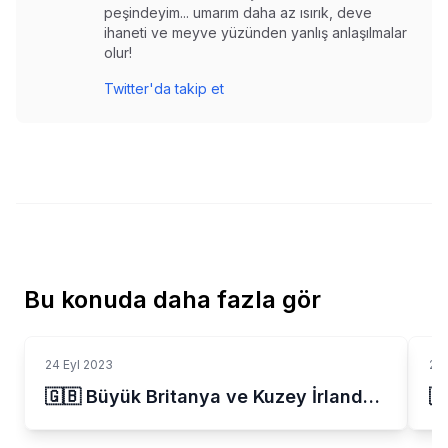
peşindeyim... umarım daha az ısırık, deve
ihaneti ve meyve yüzünden yanlış anlaşılmalar
olur!
Twitter'da takip et
Bu konuda daha fazla gör
24 Eyl 2023
24 
🇬🇧 Büyük Britanya ve Kuzey İrlanda Birleşik Krallığı
