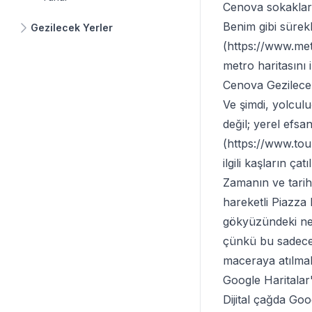
Cenova sokakları
Benim gibi sürek
Gezilecek Yerler
(
https://www.me
metro haritasını
Cenova Gezilecek
Ve şimdi, yolcul
değil; yerel efsa
(
https://www.tour
ilgili kaşların çat
Zamanın ve tarih
hareketli Piazza 
gökyüzündeki neşe
çünkü bu sadece b
maceraya atılmak
Google Haritala
Dijital çağda Go