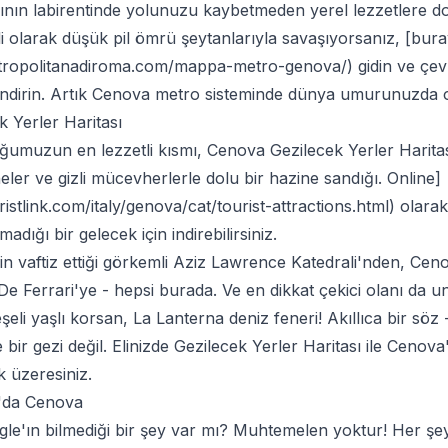
nın labirentinde yolunuzu kaybetmeden yerel lezzetlere do
li olarak düşük pil ömrü şeytanlarıyla savaşıyorsanız, [bur
tropolitanadiroma.com/mappa-metro-genova/
) gidin ve çev
 indirin. Artık Cenova metro sisteminde dünya umurunuzda o
 Yerler Haritası
uğumuzun en lezzetli kısmı, Cenova Gezilecek Yerler Haritas
neler ve gizli mücevherlerle dolu bir hazine sandığı. Online]
istlink.com/italy/genova/cat/tourist-attractions.html
) olarak
ılmadığı bir gelecek için indirebilirsiniz.
in vaftiz ettiği görkemli Aziz Lawrence Katedrali'nden, Cen
De Ferrari'ye - hepsi burada. Ve en dikkat çekici olanı da u
li yaşlı korsan, La Lanterna deniz feneri! Akıllıca bir söz 
ir gezi değil. Elinizde Gezilecek Yerler Haritası ile Cenova'
 üzeresiniz.
r'da Cenova
ogle'ın bilmediği bir şey var mı? Muhtemelen yoktur! Her şe