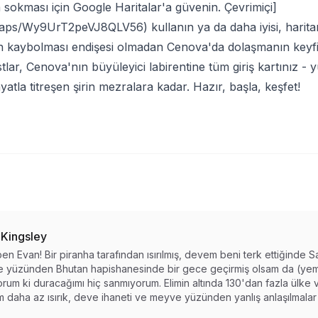
a sokması için Google Haritalar'a güvenin. Çevrimiçi]
l/maps/Wy9UrT2peVJ8QLV56
) kullanın ya da daha iyisi, harit
rin kaybolması endişesi olmadan Cenova'da dolaşmanın keyfin
stlar, Cenova'nın büyüleyici labirentine tüm giriş kartınız 
atla titreşen şirin mezralara kadar. Hazır, başla, keşfet!
 Kingsley
en Evan! Bir piranha tarafından ısırılmış, devem beni terk ettiğinde S
 yüzünden Bhutan hapishanesinde bir gece geçirmiş olsam da (yemi
rum ki duracağımı hiç sanmıyorum. Elimin altında 130'dan fazla ülke 
 daha az ısırık, deve ihaneti ve meyve yüzünden yanlış anlaşılmalar 