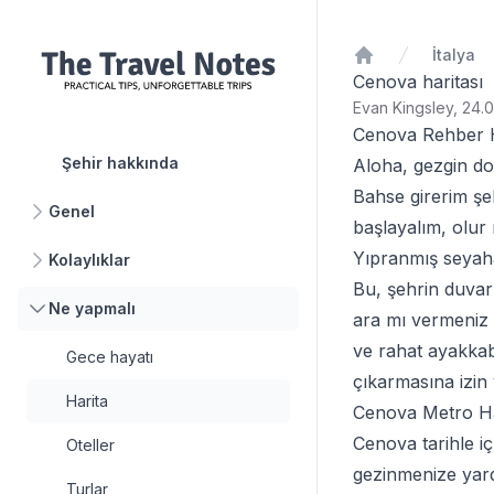
İtalya
Ana Sayfa
Cenova haritası
Evan Kingsley, 24.0
Cenova Rehber H
Şehir hakkında
Aloha, gezgin do
Bahse girerim şe
Genel
başlayalım, olur
Yıpranmış seyaha
Kolaylıklar
Bu, şehrin duvarl
Ne yapmalı
ara mı vermeniz 
ve rahat ayakkabı
Gece hayatı
çıkarmasına izin 
Harita
Cenova Metro Ha
Cenova tarihle iç
Oteller
gezinmenize yard
Turlar