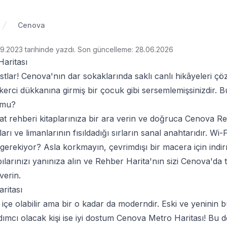
Cenova
9.2023 tarihinde yazdı
.
Son güncelleme: 28.06.2026
aritası
stlar! Cenova'nın dar sokaklarında saklı canlı hikâyeleri ç
kerci dükkanına girmiş bir çocuk gibi sersemlemişsinizdir.
 mu?
t rehberi kitaplarınıza bir ara verin ve doğruca
Cenova Reh
arı ve limanlarının fısıldadığı sırların sanal anahtarıdır. Wi-
gerekiyor? Asla korkmayın, çevrimdışı bir macera için indir
larınızı yanınıza alın ve Rehber Harita'nın sizi Cenova'da t
verin.
ritası
 içe olabilir ama bir o kadar da moderndir. Eski ve yeninin 
ımcı olacak kişi ise iyi dostum Cenova Metro Haritası! Bu d