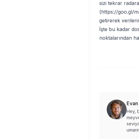
sizi tekrar radar
(
https://goo.g
getirerek verile
İşte bu kadar do
noktalarından hay
Evan
Hey, b
meyve
seviyo
umarım