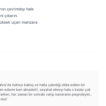
anızı çevrimdışı hale
i çıkarın.
- yüksek uçan manzara
ahra'da mahsur kalmış ve hatta çalındığı iddia edilen bir
n ederim ben almadım!), seyahat etmeyi hala o kadar çok
varken, her zaman bir sonraki vahşi maceranın peşindeyim...
olur!