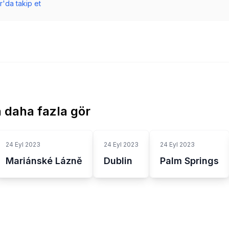
r'da takip et
 daha fazla gör
24 Eyl 2023
24 Eyl 2023
24 Eyl 2023
Mariánské Lázně
Dublin
Palm Springs