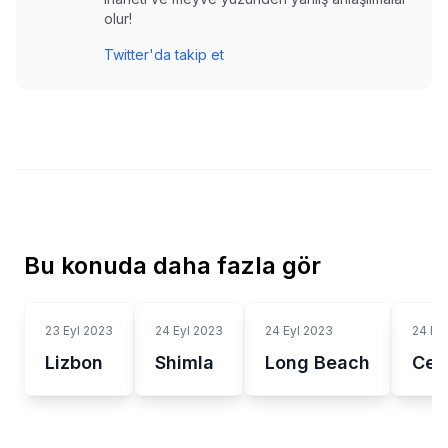
olur!
Twitter'da takip et
Bu konuda daha fazla gör
23 Eyl 2023
24 Eyl 2023
24 Eyl 2023
24 Ey
Lizbon
Shimla
Long Beach
Cen