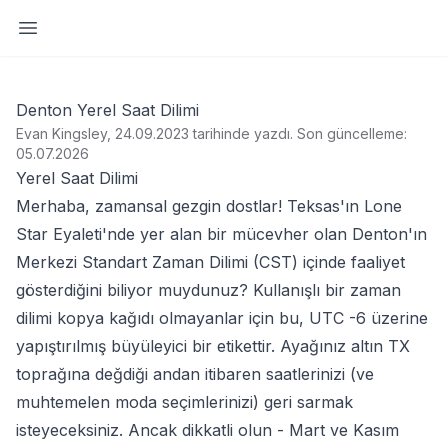
Yan paneli aç
Denton Yerel Saat Dilimi
Evan Kingsley, 24.09.2023 tarihinde yazdı
.
Son güncelleme:
05.07.2026
Yerel Saat Dilimi
Merhaba, zamansal gezgin dostlar! Teksas'ın Lone
Star Eyaleti'nde yer alan bir mücevher olan Denton'ın
Merkezi Standart Zaman Dilimi (CST) içinde faaliyet
gösterdiğini biliyor muydunuz? Kullanışlı bir zaman
dilimi kopya kağıdı olmayanlar için bu, UTC -6 üzerine
yapıştırılmış büyüleyici bir etikettir. Ayağınız altın TX
toprağına değdiği andan itibaren saatlerinizi (ve
muhtemelen moda seçimlerinizi) geri sarmak
isteyeceksiniz. Ancak dikkatli olun - Mart ve Kasım