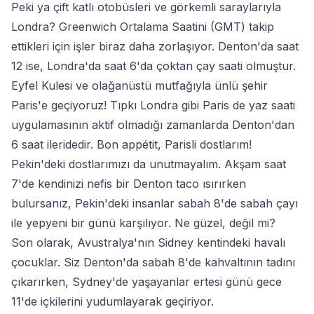
Peki ya çift katlı otobüsleri ve görkemli saraylarıyla
Londra? Greenwich Ortalama Saatini (GMT) takip
ettikleri için işler biraz daha zorlaşıyor. Denton'da saat
12 ise, Londra'da saat 6'da çoktan çay saati olmuştur.
Eyfel Kulesi ve olağanüstü mutfağıyla ünlü şehir
Paris'e geçiyoruz! Tıpkı Londra gibi Paris de yaz saati
uygulamasının aktif olmadığı zamanlarda Denton'dan
6 saat ileridedir. Bon appétit, Parisli dostlarım!
Pekin'deki dostlarımızı da unutmayalım. Akşam saat
7'de kendinizi nefis bir Denton taco ısırırken
bulursanız, Pekin'deki insanlar sabah 8'de sabah çayı
ile yepyeni bir günü karşılıyor. Ne güzel, değil mi?
Son olarak, Avustralya'nın Sidney kentindeki havalı
çocuklar. Siz Denton'da sabah 8'de kahvaltının tadını
çıkarırken, Sydney'de yaşayanlar ertesi günü gece
11'de içkilerini yudumlayarak geçiriyor.