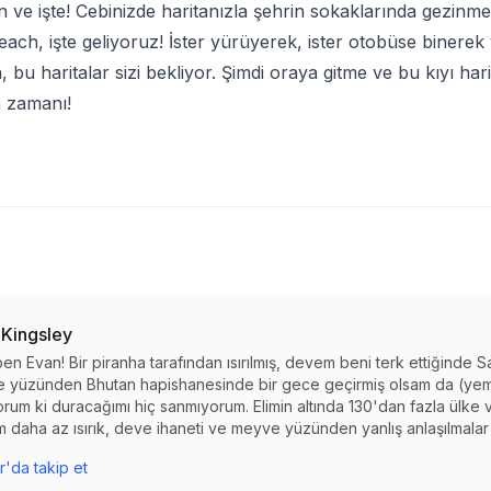
 ve işte! Cebinizde haritanızla şehrin sokaklarında gezinme
Beach, işte geliyoruz! İster yürüyerek, ister otobüse binerek y
, bu haritalar sizi bekliyor. Şimdi oraya gitme ve bu kıyı ha
a zamanı!
 Kingsley
en Evan! Bir piranha tarafından ısırılmış, devem beni terk ettiğinde S
 yüzünden Bhutan hapishanesinde bir gece geçirmiş olsam da (yemi
rum ki duracağımı hiç sanmıyorum. Elimin altında 130'dan fazla ülke 
 daha az ısırık, deve ihaneti ve meyve yüzünden yanlış anlaşılmalar 
r'da takip et