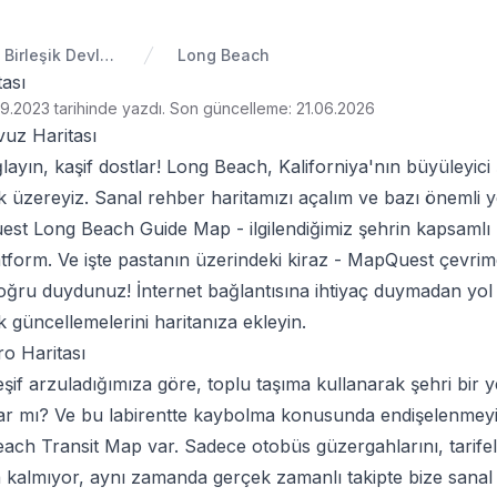
Amerika Birleşik Devletleri
Long Beach
ası
9.2023 tarihinde yazdı
.
Son güncelleme: 21.06.2026
uz Haritası
layın, kaşif dostlar! Long Beach, Kaliforniya'nın büyüleyic
 üzereyiz. Sanal rehber haritamızı açalım ve bazı önemli yer
est Long Beach Guide Map
- ilgilendiğimiz şehrin kapsaml
tform. Ve işte pastanın üzerindeki kiraz - MapQuest çevrimdı
ğru duydunuz! İnternet bağlantısına ihtiyaç duymadan yol tari
ik güncellemelerini haritanıza ekleyin.
o Haritası
eşif arzuladığımıza göre, toplu taşıma kullanarak şehri bir 
 var mı? Ve bu labirentte kaybolma konusunda endişelenmeyin
each Transit Map
var. Sadece otobüs güzergahlarını, tarifel
 kalmıyor, aynı zamanda gerçek zamanlı takipte bize sanal o