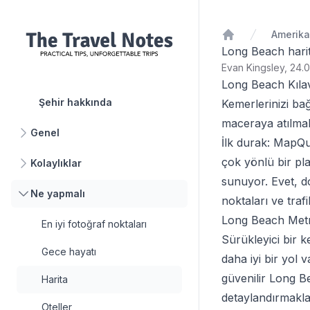
Ana Sayfa
Long Beach harit
Evan Kingsley, 24.0
Long Beach Kılav
Şehir hakkında
Kemerlerinizi bağ
maceraya atılmak
Genel
İlk durak:
MapQu
çok yönlü bir pla
Kolaylıklar
sunuyor. Evet, do
Ne yapmalı
noktaları ve traf
Long Beach Metr
En iyi fotoğraf noktaları
Sürükleyici bir k
Gece hayatı
daha iyi bir yol
güvenilir
Long B
Harita
detaylandırmakla
Oteller