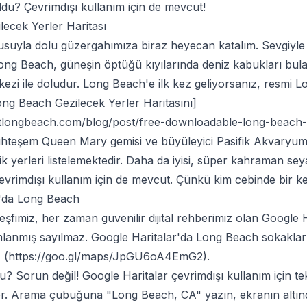
ldu? Çevrimdışı kullanım için de mevcut!
ecek Yerler Haritası
suyla dolu güzergahımıza biraz heyecan katalım. Sevgiyle
ong Beach, güneşin öptüğü kıyılarında deniz kabukları bul
kezi ile doludur. Long Beach'e ilk kez geliyorsanız, resmi
Long Beach Gezilecek Yerler Haritasını]
sitlongbeach.com/blog/post/free-downloadable-long-beach
uhteşem Queen Mary gemisi ve büyüleyici Pasifik Akvaryum
ik yerleri listelemektedir. Daha da iyisi, süper kahraman seya
çevrimdışı kullanım için de mevcut. Çünkü kim cebinde bir ke
r'da Long Beach
şfimiz, her zaman güvenilir dijital rehberimiz olan Google 
anmış sayılmaz. Google Haritalar'da Long Beach sokakları
 (
https://goo.gl/maps/JpGU6oA4EmG2
).
? Sorun değil! Google Haritalar çevrimdışı kullanım için tek
r. Arama çubuğuna "Long Beach, CA" yazın, ekranın altın