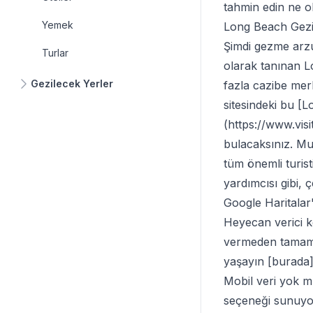
tahmin edin ne o
Yemek
Long Beach Gezil
Şimdi gezme arzu
Turlar
olarak tanınan L
Gezilecek Yerler
fazla cazibe mer
sitesindeki bu [
(
https://www.vi
bulacaksınız. M
tüm önemli turist
yardımcısı gibi, 
Google Haritala
Heyecan verici ke
vermeden tamaml
yaşayın [burada]
Mobil veri yok mu
seçeneği sunuyo