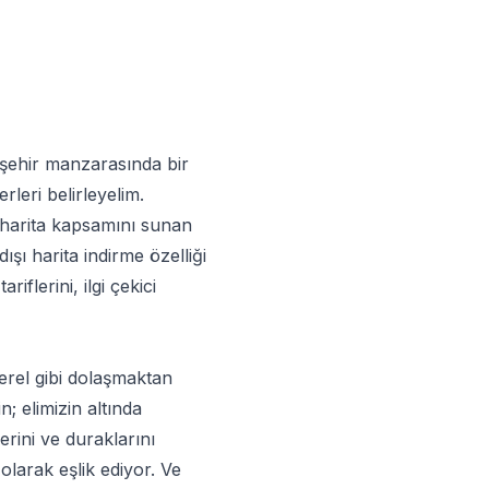
i şehir manzarasında bir
leri belirleyelim.
ı harita kapsamını sunan
şı harita indirme özelliği
flerini, ilgi çekici
yerel gibi dolaşmaktan
; elimizin altında
erini ve duraklarını
larak eşlik ediyor. Ve