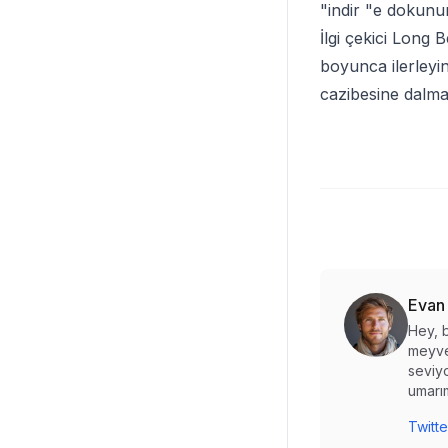
"indir "e dokunun
İlgi çekici Long 
boyunca ilerleyin
cazibesine dalm
Evan
Hey, b
meyve
seviyo
umarım
Twitte