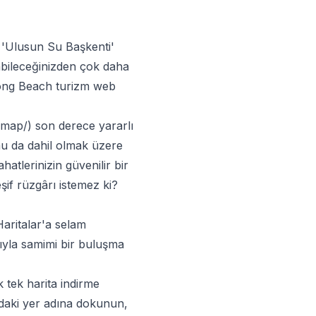
 'Ulusun Su Başkenti'
abileceğinizden çok daha
 Long Beach turizm web
-map/
) son derece yararlı
u da dahil olmak üzere
hatlerinizin güvenilir bir
şif rüzgârı istemez ki?
Haritalar'a selam
yla samimi bir buluşma
 tek harita indirme
daki yer adına dokunun,