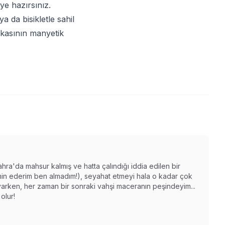
ye hazırsınız.
a da bisikletle sahil
rikasının manyetik
ahra'da mahsur kalmış ve hatta çalındığı iddia edilen bir
n ederim ben almadım!), seyahat etmeyi hala o kadar çok
varken, her zaman bir sonraki vahşi maceranın peşindeyim...
olur!