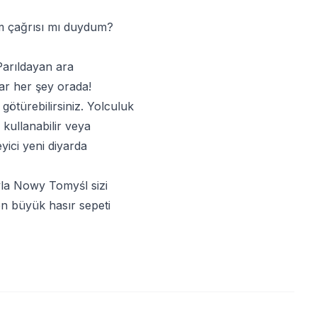
dım çağrısı mı duydum?
Parıldayan ara
dar her şey orada!
götürebilirsiniz. Yolculuk
kullanabilir veya
eyici yeni diyarda
la Nowy Tomyśl sizi
en büyük hasır sepeti