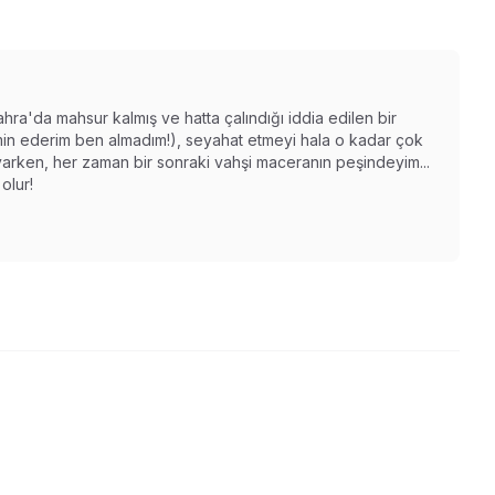
ahra'da mahsur kalmış ve hatta çalındığı iddia edilen bir
n ederim ben almadım!), seyahat etmeyi hala o kadar çok
varken, her zaman bir sonraki vahşi maceranın peşindeyim...
olur!