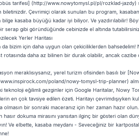
üs tarifesi] (
http://www.nowytomysl.pl/pl/rozklad-jazdy
)
ın biletinizdir. Çevrimiçi olarak sunulan bu program, kasaban
bilge kasaba büyüğü kadar iyi biliyor. Ve yazdırılabilir! Bö
ir serap gibi göründüğünde cebinizde el altında tutabilirsiniz
ilecek Yerler Haritası
a da bizim için daha uygun olan
çekiciliklerden
bahsedelim! 
t rotasında daha az bilinen bir durak olabilir, ancak cazib
asyon meraklısıysanız, yerel turizm ofisinden basılı bir [N
//www.inspirock.com/poland/nowy-tomysl-trip-planner
) alm
 teknoloji eğilimli gezginler için Google Haritalar, Nowy T
rin en çok tavsiye edilen özeti. Haritayı çevrimdışıyken kul
da olmasın bir sonraki maceranız için her zaman hazır olun.
 hasır dokuma mirasını yansıtan ilginç bir gösteri olan dü
yın! Ve elbette, kasaba meydanı - Seveceğiniz bir kartposta
hne!