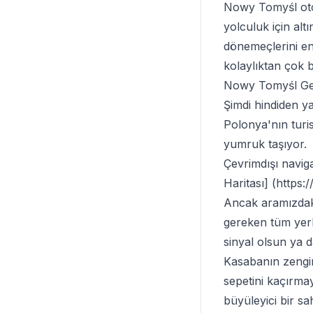
Nowy Tomyśl otob
yolculuk için alt
dönemeçlerini en 
kolaylıktan çok b
Nowy Tomyśl Gez
Şimdi hindiden y
Polonya'nın turis
yumruk taşıyor.
Çevrimdışı navig
Haritası] (
https:
Ancak aramızdaki
gereken tüm yerle
sinyal olsun ya 
Kasabanın zengin
sepetini kaçırma
büyüleyici bir sa