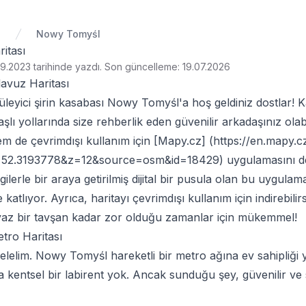
a
Nowy Tomyśl
itası
9.2023 tarihinde yazdı
.
Son güncelleme: 19.07.2026
avuz Haritası
leyici şirin kasabası
Nowy Tomyśl
'a hoş geldiniz dostlar! 
aşlı yollarında size rehberlik eden güvenilir arkadaşınız olabi
m de çevrimdışı kullanım için [Mapy.cz] (
https://en.mapy.c
=52.3193778&z=12&source=osm&id=18429
) uygulamasını 
ilerle bir araya getirilmiş dijital bir pusula olan bu uygulama
katlıyor. Ayrıca, haritayı çevrimdışı kullanım için indirebilirs
yaz bir tavşan kadar zor olduğu zamanlar için mükemmel!
ro Haritası
elelim. Nowy Tomyśl hareketli bir metro ağına ev sahipliği
da kentsel bir labirent yok. Ancak sunduğu şey, güvenilir ve