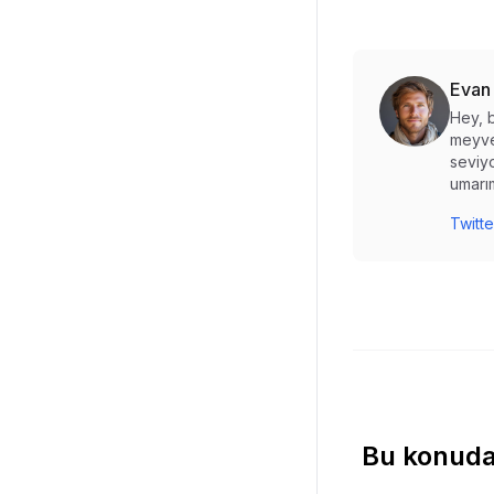
Evan
Hey, b
meyve
seviyo
umarım
Twitte
Bu konuda