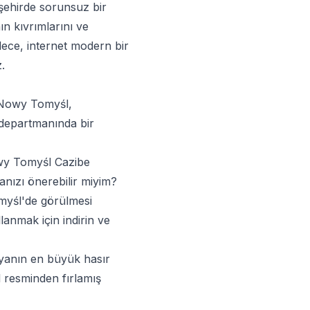
 şehirde sorunsuz bir
ın kıvrımlarını ve
ylece, internet modern bir
.
Nowy Tomyśl,
e departmanında bir
owy Tomyśl Cazibe
anızı önerebilir miyim?
omyśl'de görülmesi
lanmak için indirin ve
nyanın en büyük hasır
l resminden fırlamış