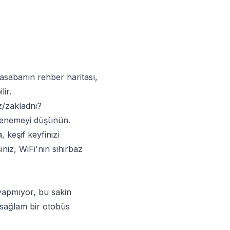
Kasabanın rehber haritası,
lir.
z/zakladni?
denemeyi düşünün.
, keşif keyfinizi
iniz, WiFi'nin sihirbaz
 yapmıyor, bu sakin
 sağlam bir otobüs