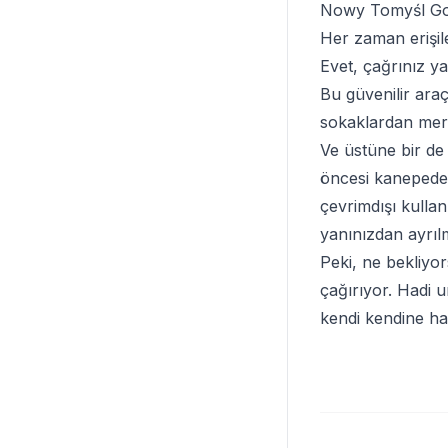
Nowy Tomyśl Goo
Her zaman erişile
Evet, çağrınız ya
Bu güvenilir ara
sokaklardan merak
Ve üstüne bir de 
öncesi kanepede 
çevrimdışı kullan
yanınızdan ayrılm
Peki, ne bekliyo
çağırıyor. Hadi 
kendi kendine ha