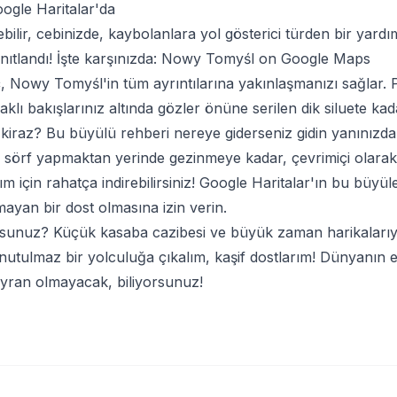
gle Haritalar'da
bilir, cebinizde, kaybolanlara yol gösterici türden bir yar
nıtlandı! İşte karşınızda:
Nowy Tomyśl on Google Maps
ç, Nowy Tomyśl'in tüm ayrıntılarına yakınlaşmanızı sağlar. 
lı bakışlarınız altında gözler önüne serilen dik siluete ka
kiraz? Bu büyülü rehberi nereye giderseniz gidin yanınızda 
sörf yapmaktan yerinde gezinmeye kadar, çevrimiçi olarak 
ım için rahatça indirebilirsiniz! Google Haritalar'ın bu büyül
ayan bir dost olmasına izin verin.
rsunuz? Küçük kasaba cazibesi ve büyük zaman harikalarıy
unutulmaz bir yolculuğa çıkalım, kaşif dostlarım! Dünyanın 
yran olmayacak, biliyorsunuz!