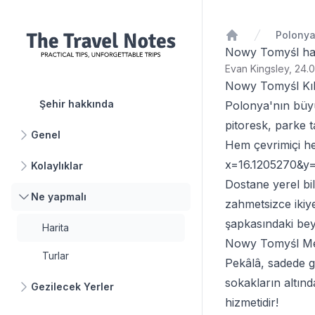
Polony
Ana Sayfa
Nowy Tomyśl har
Evan Kingsley, 24.0
Nowy Tomyśl Kıl
Şehir hakkında
Polonya'nın büyü
pitoresk, parke t
Genel
Hem çevrimiçi he
x=16.1205270&y
Kolaylıklar
Dostane yerel bilg
Ne yapmalı
zahmetsizce ikiye 
şapkasındaki be
Harita
Nowy Tomyśl Met
Turlar
Pekâlâ, sadede g
sokakların altın
Gezilecek Yerler
hizmetidir!