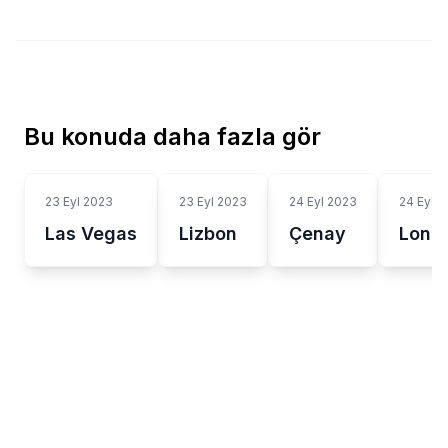
Bu konuda daha fazla gör
23 Eyl 2023
23 Eyl 2023
24 Eyl 2023
24 Eyl 
Las Vegas
Lizbon
Çenay
Long