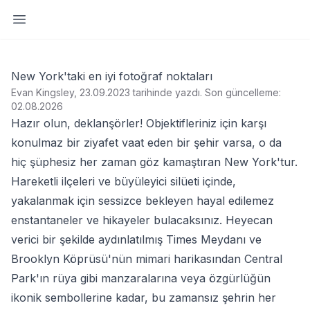
Yan paneli aç
New York'taki en iyi fotoğraf noktaları
Evan Kingsley, 23.09.2023 tarihinde yazdı
.
Son güncelleme:
02.08.2026
Hazır olun, deklanşörler! Objektifleriniz için karşı
konulmaz bir ziyafet vaat eden bir şehir varsa, o da
hiç şüphesiz her zaman göz kamaştıran New York'tur.
Hareketli ilçeleri ve büyüleyici silüeti içinde,
yakalanmak için sessizce bekleyen hayal edilemez
enstantaneler ve hikayeler bulacaksınız. Heyecan
verici bir şekilde aydınlatılmış Times Meydanı ve
Brooklyn Köprüsü'nün mimari harikasından Central
Park'ın rüya gibi manzaralarına veya özgürlüğün
ikonik sembollerine kadar, bu zamansız şehrin her