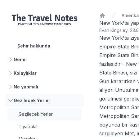
Ana Sayfa
New York'ta yapı
Evan Kingsley, 23.0
New York'ta ziyar
Şehir hakkında
Empire State Bin
Empire State Bin
Genel
fazlasıdır - New
State Binası, si
Kolaylıklar
Gün kararırken v
Ne yapmalı
alıyor. Unutulma
görülmesi gereke
Gezilecek Yerler
Metropolitan Sa
Gezilecek Yerler
Metropolitan San
boyunca bir kası
Tiyatrolar
sergileyen Met, 
Müzeler