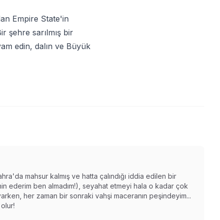
an Empire State'in
r şehre sarılmış bir
evam edin, dalın ve Büyük
ahra'da mahsur kalmış ve hatta çalındığı iddia edilen bir
n ederim ben almadım!), seyahat etmeyi hala o kadar çok
varken, her zaman bir sonraki vahşi maceranın peşindeyim...
olur!