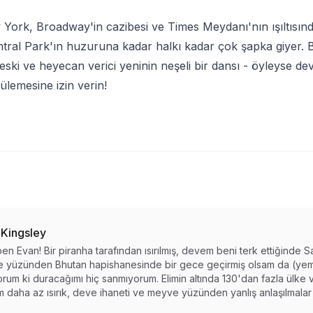
ork, Broadway'in cazibesi ve Times Meydanı'nın ışıltısınd
ntral Park'ın huzuruna kadar halkı kadar çok şapka giyer. Bi
eski ve heyecan verici yeninin neşeli bir dansı - öyleyse d
ülemesine izin verin!
 Kingsley
en Evan! Bir piranha tarafından ısırılmış, devem beni terk ettiğinde S
 yüzünden Bhutan hapishanesinde bir gece geçirmiş olsam da (yemi
rum ki duracağımı hiç sanmıyorum. Elimin altında 130'dan fazla ülke 
 daha az ısırık, deve ihaneti ve meyve yüzünden yanlış anlaşılmalar 