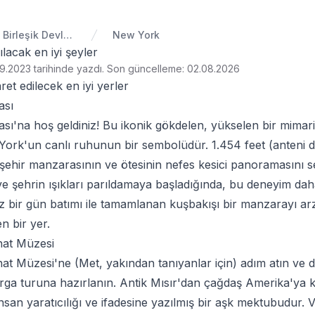
Amerika Birleşik Devletleri
New York
lacak en iyi şeyler
9.2023 tarihinde yazdı
.
Son güncelleme: 02.08.2026
et edilecek en iyi yerler
ası
ası'na hoş geldiniz! Bu ikonik gökdelen, yükselen bir mima
 York'un canlı ruhunun bir sembolüdür. 1.454 feet (anteni d
zi şehir manzarasının ve ötesinin nefes kesici panoramasını 
e şehrin ışıkları parıldamaya başladığında, bu deneyim dah
z bir gün batımı ile tamamlanan kuşbakışı bir manzarayı ar
n bir yer.
nat Müzesi
at Müzesi'ne (Met, yakından tanıyanlar için) adım atın ve 
rga turuna hazırlanın. Antik Mısır'dan çağdaş Amerika'ya k
insan yaratıcılığı ve ifadesine yazılmış bir aşk mektubudur