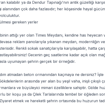
an kalabilir ya da Dendur Tapınağı'nın antik güzelliği karşıs
i alanından çok daha fazlasıdır; her köşesinde hayal gücü
yolculuktur.
ülmesi gereken yerler
nin attığı yer olan Times Meydanı, kendine has heyecan veric
 devasa reklam panolarıyla yıkanan meydan, modernliğin v
erisidir. Renkli sokak sanatçılarıyla karşılaşabilir, hatta ça
tlayabilirsiniz! Gecenin geç saatlerine kadar açık olan mağ
sla uyumayan şehrin gerçek bir örneğidir.
 adım atmadan beton ormanından kaçmaya ne dersiniz? İşte
Gökdelenlerin arasında yer alan bu yeşil vaha, inişli çıkışlı ç
ormanlara ve büyüleyici mimari özelliklere sahiptir. Gölde huz
orlu bir koşu ya da Çilek Tarlalarında tembel bir öğleden so
. Ziyaret etmek ve hareketli şehrin ortasında bu huzurun ta