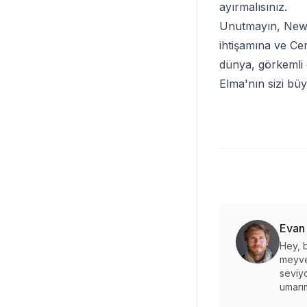
ayırmalısınız.
Unutmayın, New Y
ihtişamına ve Ce
dünya, görkemli 
Elma'nın sizi büy
Evan
Hey, b
meyve
seviyo
umarım