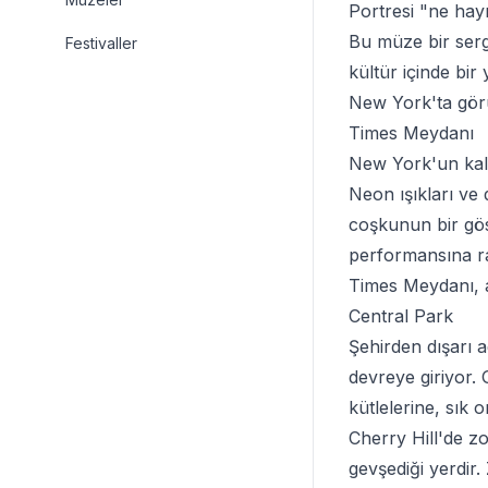
Portresi "ne hayr
Bu müze bir serg
Festivaller
kültür içinde bir 
New York'ta gör
Times Meydanı
New York'un kalbi
Neon ışıkları ve
coşkunun bir göst
performansına ras
Times Meydanı, a
Central Park
Şehirden dışarı
devreye giriyor. 
kütlelerine, sık 
Cherry Hill'de z
gevşediği yerdir