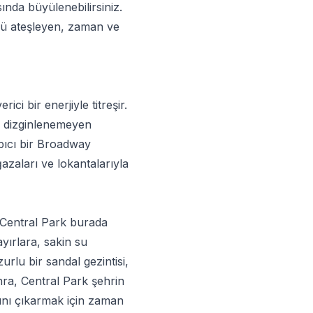
ında büyülenebilirsiniz.
nü ateşleyen, zaman ve
i bir enerjiyle titreşir.
e dizginlenemeyen
rpıcı bir Broadway
azaları ve lokantalarıyla
 Central Park burada
ayırlara, sakin su
urlu bir sandal gezintisi,
nra, Central Park şehrin
dını çıkarmak için zaman