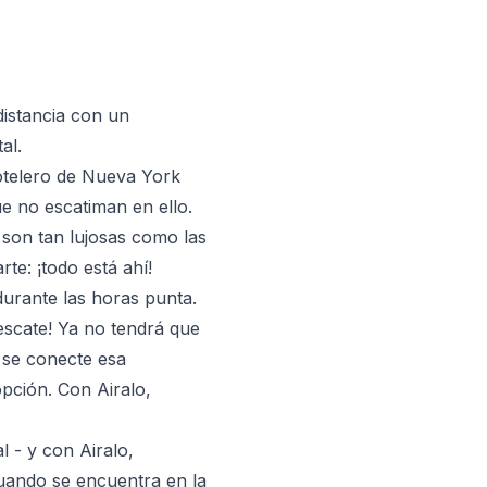
distancia con un
al.
hotelero de Nueva York
ue no escatiman en ello.
 son tan lujosas como las
te: ¡todo está ahí!
durante las horas punta.
escate! Ya no tendrá que
 se conecte esa
pción. Con Airalo,
l - y con Airalo,
cuando se encuentra en la