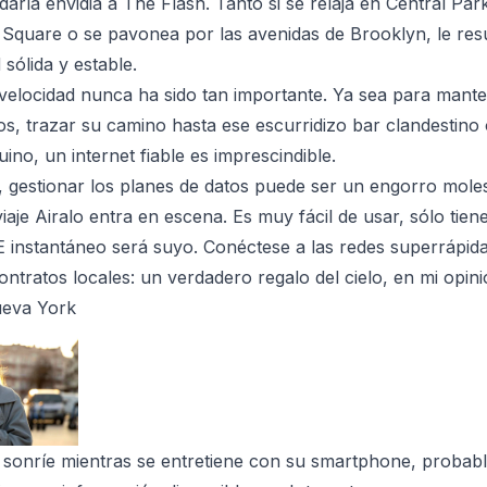
daría envidia a The Flash. Tanto si se relaja en Central Pa
 Square o se pavonea por las avenidas de Brooklyn, le resul
 sólida y estable.
 velocidad nunca ha sido tan importante. Ya sea para man
os, trazar su camino hasta ese escurridizo bar clandestino
uino, un internet fiable es imprescindible.
s, gestionar los planes de datos puede ser un engorro mole
iaje Airalo entra en escena. Es muy fácil de usar, sólo tien
 instantáneo será suyo. Conéctese a las redes superrápida
ontratos locales: un verdadero regalo del cielo, en mi opini
ueva York
 sonríe mientras se entretiene con su smartphone, proba