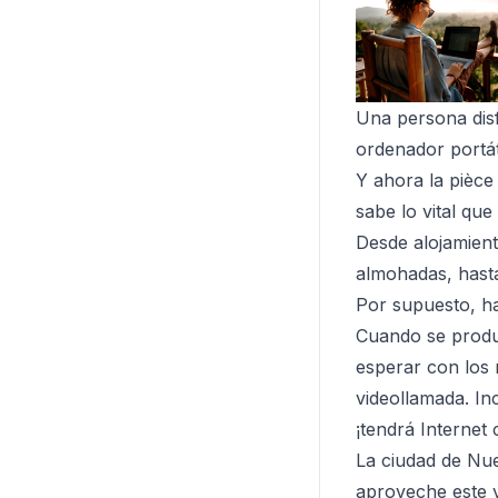
Una persona disf
ordenador portát
Y ahora la pièce
sabe lo vital qu
Desde alojamient
almohadas, hasta
Por supuesto, ha
Cuando se produz
esperar con los 
videollamada. In
¡tendrá Internet 
La ciudad de Nue
aproveche este v