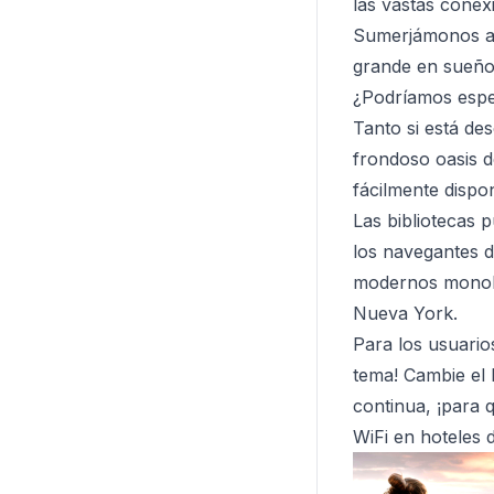
las vastas conex
Sumerjámonos ah
grande en sueños
¿Podríamos espe
Tanto si está de
frondoso oasis d
fácilmente dispo
Las bibliotecas 
los navegantes d
modernos monolit
Nueva York.
Para los usuarios
tema! Cambie el L
continua, ¡para
WiFi en hoteles