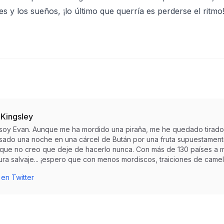
es y los sueños, ¡lo último que querría es perderse el ritmo
 Kingsley
 soy Evan. Aunque me ha mordido una piraña, me he quedado tirado
sado una noche en una cárcel de Bután por una fruta supuestamente 
r que no creo que deje de hacerlo nunca. Con más de 130 países a m
ra salvaje... ¡espero que con menos mordiscos, traiciones de camell
 en Twitter