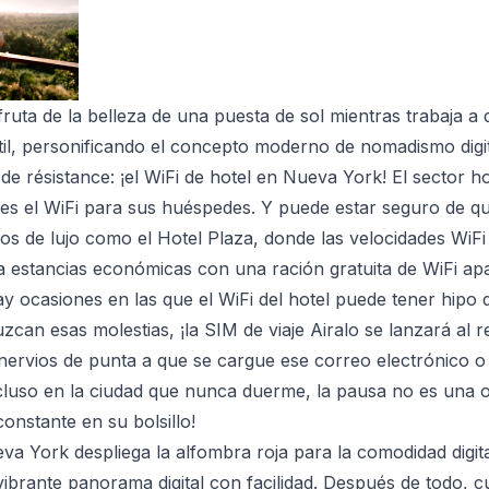
ruta de la belleza de una puesta de sol mientras trabaja a 
il, personificando el concepto moderno de nomadismo digit
 de résistance: ¡el WiFi de hotel en Nueva York! El sector 
e es el WiFi para sus huéspedes. Y puede estar seguro de q
os de lujo como el Hotel Plaza, donde las velocidades WiFi
 estancias económicas con una ración gratuita de WiFi apar
y ocasiones en las que el WiFi del hotel puede tener hipo 
can esas molestias, ¡la SIM de viaje Airalo se lanzará al r
nervios de punta a que se cargue ese correo electrónico o
cluso en la ciudad que nunca duerme, la pausa no es una o
constante en su bolsillo!
va York despliega la alfombra roja para la comodidad digita
ibrante panorama digital con facilidad. Después de todo, 