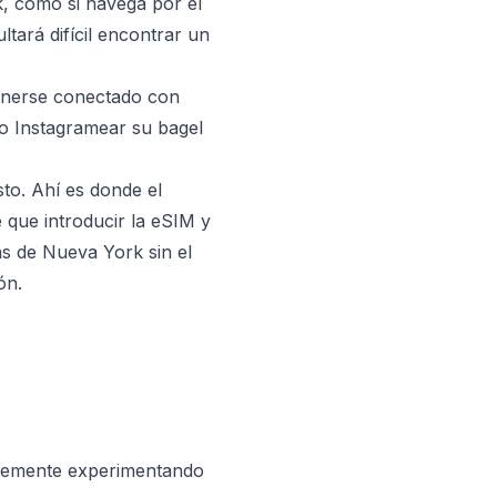
rk, como si navega por el
tará difícil encontrar un
tenerse conectado con
 o Instagramear su bagel
sto. Ahí es donde el
e que introducir la eSIM y
s de Nueva York sin el
ón.
blemente experimentando