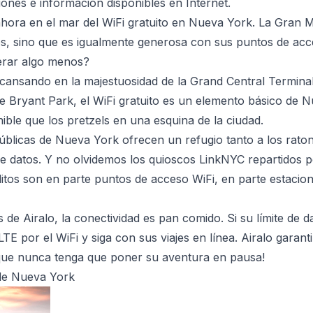
iones e información disponibles en Internet.
ora en el mar del WiFi gratuito en Nueva York. La Gran 
, sino que es igualmente generosa con sus puntos de acce
rar algo menos?
scansando en la majestuosidad de la Grand Central Termin
e Bryant Park, el WiFi gratuito es un elemento básico de
nible que los pretzels en una esquina de la ciudad.
públicas de Nueva York ofrecen un refugio tanto a los rato
e datos. Y no olvidemos los quioscos LinkNYC repartidos po
os son en parte puntos de acceso WiFi, en parte estacion
 de Airalo, la conectividad es pan comido. Si su límite de da
TE por el WiFi y siga con sus viajes en línea. Airalo garan
 que nunca tenga que poner su aventura en pausa!
 de Nueva York