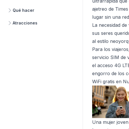
ultrarrápida que 
ajetreo de Times
Qué hacer
lugar sin una red
Atracciones
La necesidad de
sus seres querid
al estilo neoyorq
Para los viajero
servicio SIM de v
el acceso 4G LTE
engorro de los c
WiFi gratis en N
Una mujer joven