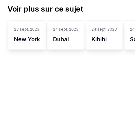
Voir plus sur ce sujet
23 sept. 2023
24 sept. 2023
24 sept. 2023
24 se
New York
Dubai
Kihihi
So