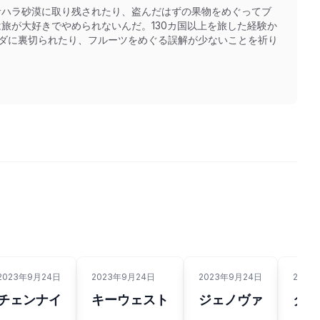
サハラ砂漠に取り残されたり、盗んだはずの果物をめぐってブ
旅が大好きでやめられないんだ。130カ国以上を旅した経験か
クダに裏切られたり、フルーツをめぐる誤解が少ないことを祈り
2023年9月24日
2023年9月24日
2023年9月24日
2023
チェンナイ
キーウェスト
ジェノヴァ
タル