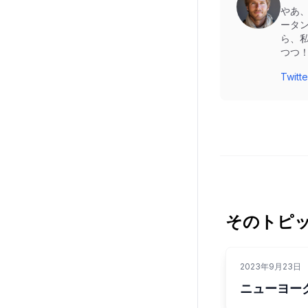
やあ
ータ
ら、
つつ
Twi
そのトピ
2023年9月23日
ニューヨー