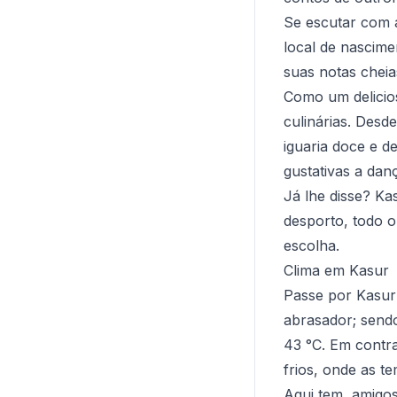
Se escutar com a
local de nascime
suas notas chei
Como um delicios
culinárias. Desd
iguaria doce e d
gustativas a danç
Já lhe disse? Ka
desporto, todo o
escolha.
Clima em Kasur
Passe por Kasur
abrasador; sendo
43 °C. Em contr
frios, onde as 
Aqui tem, amigos