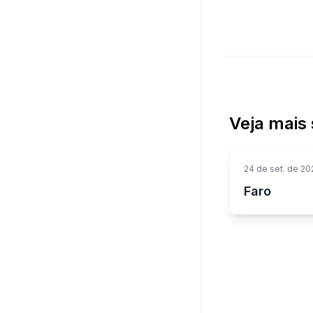
Veja mais 
24 de set. de 20
Faro