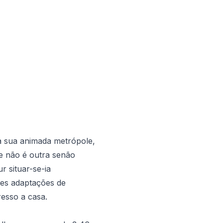
da sua animada metrópole,
de não é outra senão
r situar-se-ia
tes adaptações de
resso a casa.