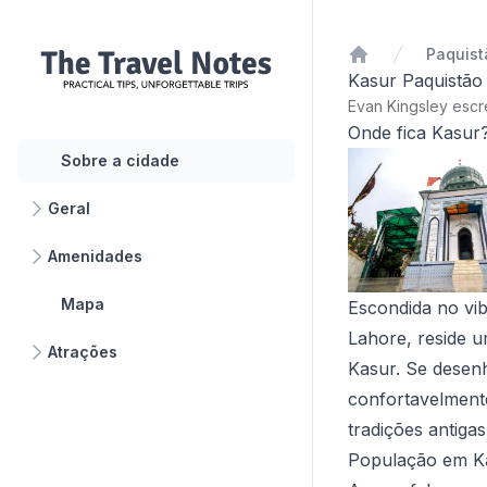
Paquist
Início
Kasur Paquistão
Evan Kingsley esc
Onde fica Kasur
Sobre a cidade
Geral
Amenidades
Mapa
Escondida no vib
Lahore, reside u
Atrações
Kasur. Se desenh
confortavelmente
tradições antiga
População em K