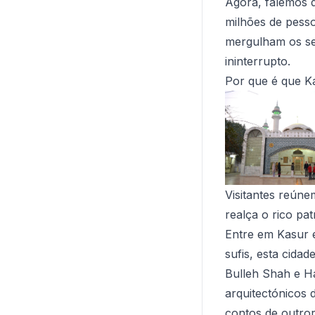
Agora, falemos 
milhões de pesso
mergulham os seu
ininterrupto.
Por que é que K
Visitantes reún
realça o rico pat
Entre em Kasur e
sufis, esta cida
Bulleh Shah e H
arquitectónicos 
contos de outro