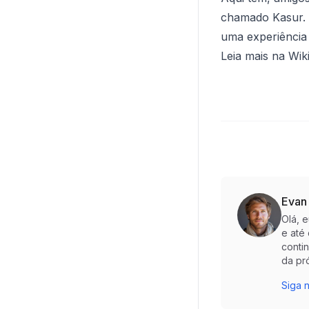
chamado Kasur. U
uma experiência 
Leia mais na Wik
Evan
Olá, 
e até
conti
da pr
Siga n