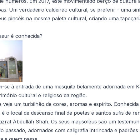
de números. Em 2017, este movimentado berço de cultura 
as. Um verdadeiro caldeirão cultural, se preferir - uma sin
s pincéis na mesma paleta cultural, criando uma tapeçari
asur é conhecida?
em-se à entrada de uma mesquita belamente adornada em Ka
rimónio cultural e religioso da região.
 veja um turbilhão de cores, aromas e espírito. Conhecida
de é o local de descanso final de poetas e santos sufis de
azrat Abdullah Shah. Os seus mausoléus são um testemunho
do passado, adornados com caligrafia intrincada e padrões
ra a quem passa.