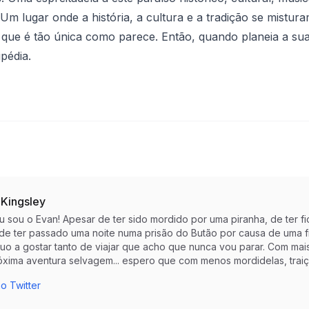
m lugar onde a história, a cultura e a tradição se mistura
que é tão única como parece. Então, quando planeia a sua 
ipédia
.
 Kingsley
eu sou o Evan! Apesar de ter sido mordido por uma piranha, de te
 de ter passado uma noite numa prisão do Butão por causa de uma f
nuo a gostar tanto de viajar que acho que nunca vou parar. Com mai
óxima aventura selvagem... espero que com menos mordidelas, trai
o Twitter