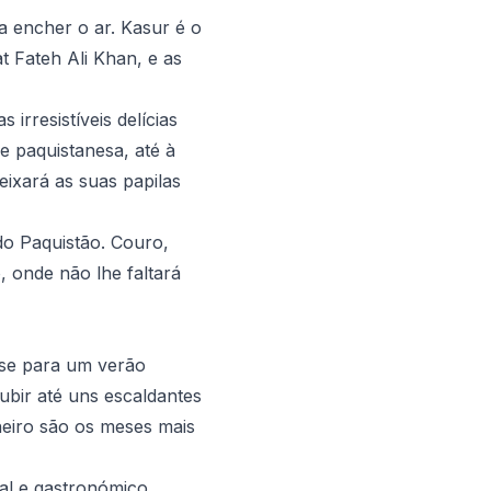
a encher o ar. Kasur é o
t Fateh Ali Khan, e as
irresistíveis delícias
 e paquistanesa, até à
eixará as suas papilas
do Paquistão. Couro,
, onde não lhe faltará
-se para um verão
ubir até uns escaldantes
neiro são os meses mais
cal e gastronómico