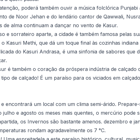
tenção, poderá também ouvir a música folclórica Punjabi 
nto de Noor Jehan e do lendário cantor de Qawwali, Nusra
as de alma continuam a dançar no vento de Kasur.
o e sorrateiro aparte, a cidade é também famosa pelas suas 
e o Kasuri Methi, que dá um toque final às cozinhas indiana
elicada do Kasuri Andrasa, é uma sinfonia de sabores que d
ar.
sur é também o coração da próspera indústria de calçado 
 tipo de calçado! É um paraíso para os viciados em calçado
 e encontrará um local com um clima semi-árido. Prepare
 julho e agosto os meses mais quentes, o mercúrio pode s
apartida, os Invernos são bastante amenos. dezembro e ja
temperaturas rondam agradavelmente os 7 °C.
! Uma espreitadela a este paraíso histórico, cultural, musi