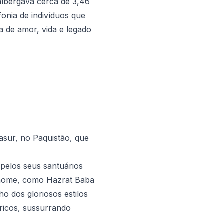
albergava cerca de 3,46
fonia de indivíduos que
a de amor, vida e legado
sur, no Paquistão, que
 pelos seus santuários
 renome, como Hazrat Baba
 dos gloriosos estilos
 ricos, sussurrando