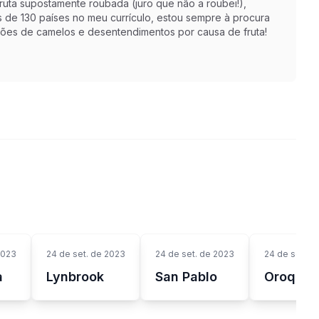
ruta supostamente roubada (juro que não a roubei!),
s de 130 países no meu currículo, estou sempre à procura
ções de camelos e desentendimentos por causa de fruta!
2023
24 de set. de 2023
24 de set. de 2023
24 de set. d
a
Lynbrook
San Pablo
Oroquie