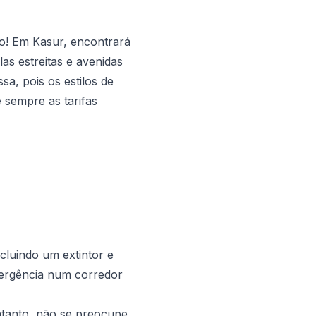
o! Em Kasur, encontrará
as estreitas e avenidas
a, pois os estilos de
 sempre as tarifas
cluindo um extintor e
mergência num corredor
entanto, não se preocupe,