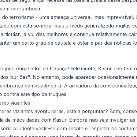
agem montanhosa.
 do terrorismo - uma ameaça universal, mas imprevisível.
utado com esta sombra, mas o medo generalizado muitas v
particular, já viu dias melhores e continua relativamente c
nter um certo grau de cautela e estar a par das notícias lo
 o jogo enganador da trapaça! Felizmente, Kasur não tem 
o dos burlões". No entanto, pode aparecer ocasionalmente
lembrança demasiado cara. A armadura da consciencializaçã
o contra este tipo de truques.
res viajantes
eres viajantes aventureiras, está a perguntar? Bem, conse
da de mãos dadas com Kasur. Embora não seja invulgar as
 seria prudente vestir-se com recato e respeitar os costume
 prudência é sempre uma forma de garantir uma viagem se