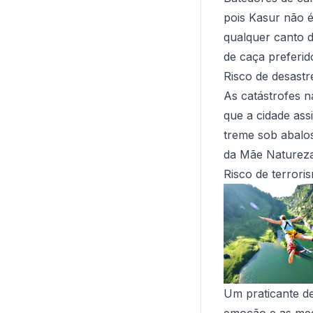
pois Kasur não é
qualquer canto d
de caça preferido
Risco de desastr
As catástrofes na
que a cidade as
treme sob abalos
da Mãe Natureza.
Risco de terrori
Um praticante d
emoção e as med