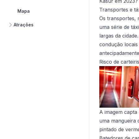
Kasur em 2023?
Transportes e tá
Mapa
Os transportes,
Atrações
uma série de táx
largas da cidade
condução locais
antecipadamente 
Risco de carteiri
A imagem capta o
uma mangueira d
pintado de verme
Batedores de car