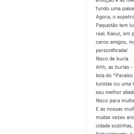
fundo uma pais
Agora, o espetro
Paquistão tem l
real. Kasur, em 
caros amigos, ma
personificada!
Risco de burla
Ahh, as burlas -
lista do "Paraís
turistas ou uma 
seu melhor aliad
Risco para mulhe
E as nossas mulh
muitas vezes an
cidade sozinhas,
Naturalmente, a