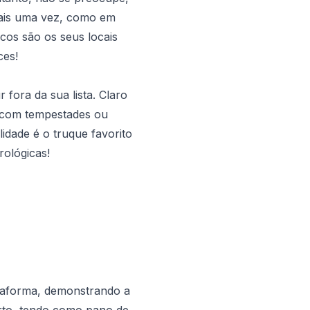
mais uma vez, como em
cos são os seus locais
ces!
 fora da sua lista. Claro
e com tempestades ou
idade é o truque favorito
rológicas!
ataforma, demonstrando a
rto, tendo como pano de