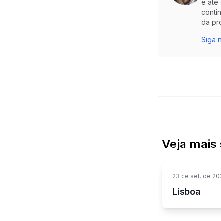
e até
conti
da pr
Siga n
Veja mais 
23 de set. de 20
Lisboa