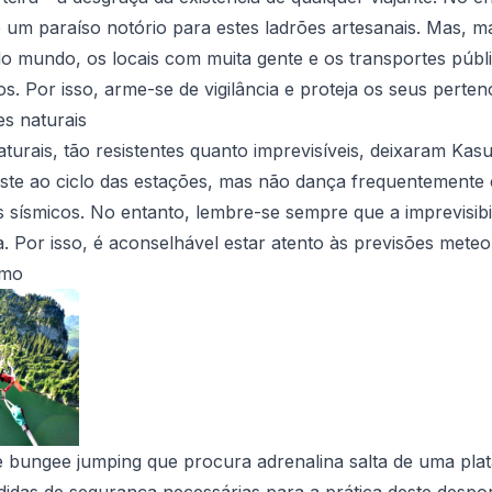
 um paraíso notório para estes ladrões artesanais. Mas, 
o mundo, os locais com muita gente e os transportes públi
s. Por isso, arme-se de vigilância e proteja os seus perten
es naturais
turais, tão resistentes quanto imprevisíveis, deixaram Kasur
siste ao ciclo das estações, mas não dança frequentement
 sísmicos. No entanto, lembre-se sempre que a imprevisibil
 Por isso, é aconselhável estar atento às previsões meteo
smo
e bungee jumping que procura adrenalina salta de uma pl
idas de segurança necessárias para a prática deste despo