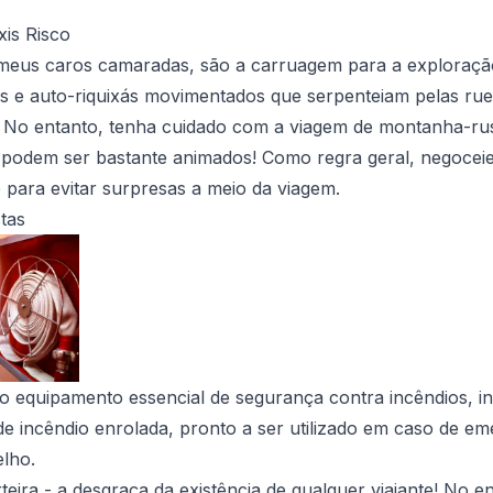
xis Risco
 meus caros camaradas, são a carruagem para a exploraçã
is e auto-riquixás movimentados que serpenteiam pelas ruel
. No entanto, tenha cuidado com a viagem de montanha-russ
 podem ser bastante animados! Como regra geral, negoceie
para evitar surpresas a meio da viagem.
stas
 equipamento essencial de segurança contra incêndios, in
e incêndio enrolada, pronto a ser utilizado em caso de e
lho.
teira - a desgraça da existência de qualquer viajante! No 