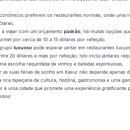
económicos preferem os restaurantes normais, onde uma re
ólares.
er a viajar com um orçamento
padrão
, há muitas opções q
rmet por cerca de 10 a 15 dólares por refeição.
 grupo
luxuoso
pode esperar jantar em restaurantes luxuo
tre 20 dólares e mais por refeição. Isto inclui jantares req
uma escolha requintada de vinhos e bebidas espirituosas.
ar as suas férias de sonho em Kasur não depende apenas d
 rica tapeçaria de cultura, história, gastronomia e uma gam
ur é uma cidade que promete uma experiência gratificante p
ntos!