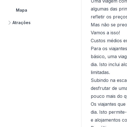
Uma viagem com
algumas das prin
Mapa
refletir os preç
Atrações
Mas não se preoc
Vamos a isso!
Custos médios 
Para os viajant
básico, uma via
dia. Isto inclui 
limitadas.
Subindo na esca
desfrutar de uma
pouco mais do q
Os viajantes qu
dia. Isto permit
e alojamentos co