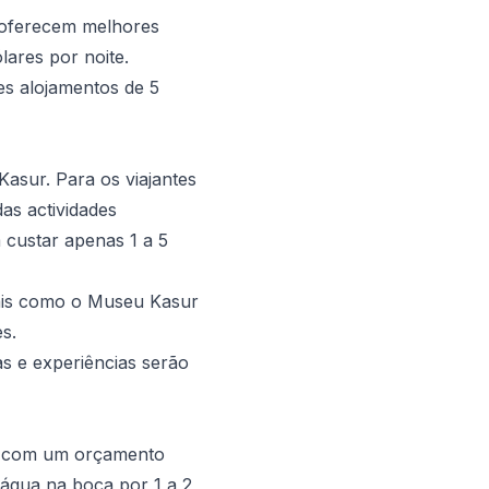
e oferecem melhores
ares por noite.
es alojamentos de 5
Kasur. Para os viajantes
das actividades
 custar apenas 1 a 5
ocais como o Museu Kasur
s.
as e experiências serão
es com um orçamento
 água na boca por 1 a 2