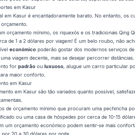
portes em Kasur
cal em Kasur é encantadoramente barato. No entanto, os c
 orçamento.
 orçamento mínimo, os riquexós e os tradicionais Qing Qi
rca de 1 a 2 dólares por viagem! É um belo roubo, não ac
nível
económico
poderão gostar dos modernos serviços de t
 uma viagem decente, mais se desejar percorrer distâncias.
ento for
padrão
ou
luxuoso
, alugue um carro particular p
para maior conforto.
ento em Kasur
amento em Kasur são tão variados quanto possível, satisfa
çamentais.
ros de orçamento mínimo que procuram uma pechincha p
ificado ou uma casa de hóspedes por cerca de 10-15 dólare
om um orçamento económico podem sentir-se mais confortá
, por 20 a 30 dólares por noite.