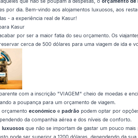
a aqueles que não se poupam a despesas, o
orçamento de 
s por dia. Bem-vindo aos alojamentos luxuosos, aos resta
as - a experiência real de Kasur!
para Kasur
cabar por ser a maior fatia do seu orçamento. Os viajan
eservar cerca de 500 dólares para uma viagem de ida e vo
parente com a inscrição "VIAGEM" cheio de moedas e en
tando a poupança para um orçamento de viagem.
m orçamento
económico
e
padrão
podem optar por opções
ependendo da companhia aérea e dos níveis de conforto.
s
luxuosos
que não se importam de gastar um pouco mais 
usto pode ser superior a 1200 dólares, dependendo da sua 