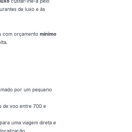
luxo
custar-lhe-á pelo
urantes de luxo e às
tes com orçamento
mínimo
lta.
cimado por um pequeno
 de voo entre 700 e
para uma viagem direta e
localização.