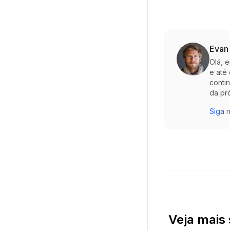
Evan
Olá, 
e até
conti
da pr
Siga n
Veja mais 