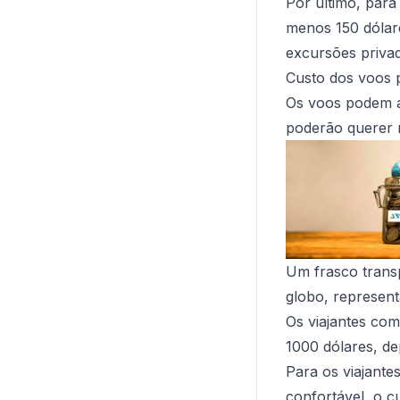
Por último, par
menos 150 dólare
excursões privad
Custo dos voos 
Os voos podem a
poderão querer r
Um frasco trans
globo, represen
Os viajantes co
1000 dólares, d
Para os viajante
confortável, o c