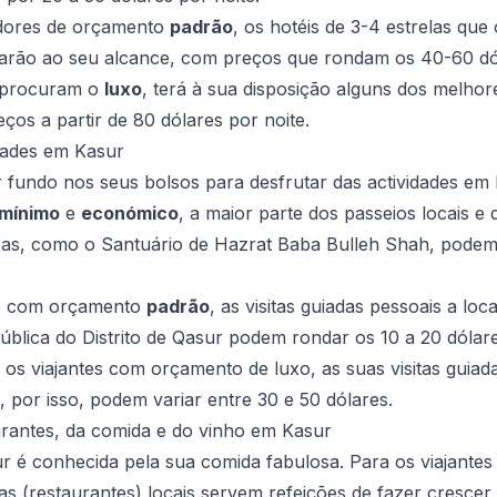
dores de orçamento
padrão
, os hotéis de 3-4 estrelas qu
arão ao seu alcance, com preços que rondam os 40-60 dól
 procuram o
luxo
, terá à sua disposição alguns dos melhor
eços a partir de 80 dólares por noite.
dades em Kasur
r fundo nos seus bolsos para desfrutar das actividades em 
mínimo
e
económico
, a maior parte dos passeios locais e 
icas, como o Santuário de Hazrat Baba Bulleh Shah, podem
es com orçamento
padrão
, as visitas guiadas pessoais a l
Pública do Distrito de Qasur podem rondar os 10 a 20 dólare
 os viajantes com orçamento de luxo, as suas visitas guiad
, por isso, podem variar entre 30 e 50 dólares.
urantes, da comida e do vinho em Kasur
ur é conhecida pela sua comida fabulosa. Para os viajant
s (restaurantes) locais servem refeições de fazer crescer