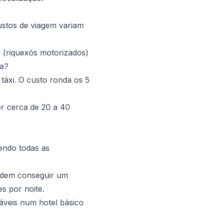
ustos de viagem variam
 (riquexós motorizados)
ha?
áxi. O custo ronda os 5
or cerca de 20 a 40
zendo todas as
odem conseguir um
s por noite.
veis num hotel básico