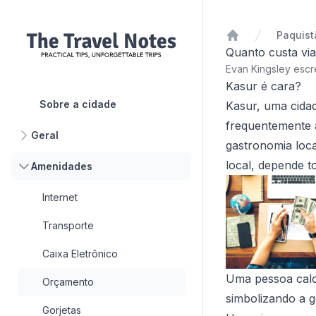
Paquist
Início
Quanto custa via
Evan Kingsley esc
Kasur é cara?
Sobre a cidade
Kasur, uma cidad
frequentemente ap
Geral
gastronomia loca
local, depende t
Amenidades
Internet
Transporte
Caixa Eletrônico
Uma pessoa calc
Orçamento
simbolizando a 
Gorjetas