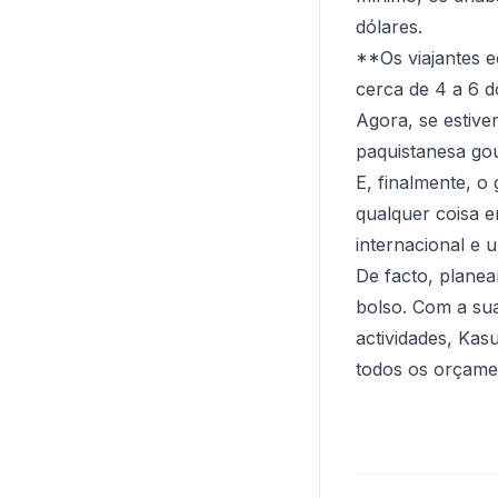
dólares.
**Os viajantes 
cerca de 4 a 6 d
Agora, se estiv
paquistanesa gou
E, finalmente, o
qualquer coisa en
internacional e 
De facto, plane
bolso. Com a sua
actividades, Kas
todos os orçame