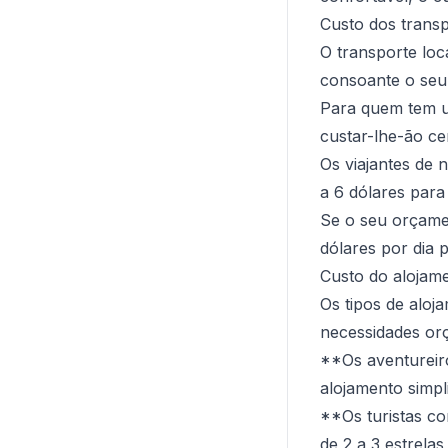
Custo dos trans
O transporte lo
consoante o seu
Para quem tem um
custar-lhe-ão ce
Os viajantes de 
a 6 dólares para
Se o seu orçam
dólares por dia 
Custo do alojam
Os tipos de aloj
necessidades or
**Os aventurei
alojamento simpl
**Os turistas c
de 2 a 3 estrelas