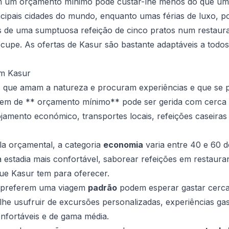
 um orçamento mínimo pode custar-lhe menos do que um
cipais cidades do mundo, enquanto umas férias de luxo, p
os de uma sumptuosa refeição de cinco pratos num restaura
upe. As ofertas de Kasur são bastante adaptáveis a todos 
em Kasur
es que amam a natureza e procuram experiências e que se
gem de ** orçamento mínimo** pode ser gerida com cerca 
alojamento económico, transportes locais, refeições caseiras e
la orçamental, a categoria
economia
varia entre 40 e 60 d
 estadia mais confortável, saborear refeições em restaura
ue Kasur tem para oferecer.
e preferem uma viagem
padrão
podem esperar gastar cerca
e-lhe usufruir de excursões personalizadas, experiências g
nfortáveis e de gama média.