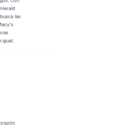
zgos. Con
 Herald
busca las
Macy's
oras
 igual.
corazón