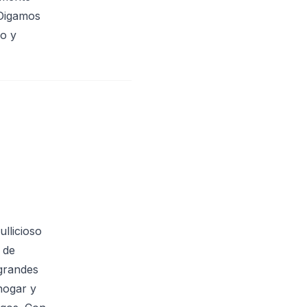
 Digamos
io y
llicioso
 de
 grandes
hogar y