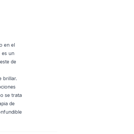
o en el
s es un
este de
brillar.
pciones
o se trata
apia de
onfundible