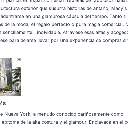
1 plantas en expansión están repletas de fabulosos halla
quitectura exterior que susurra historias de antaño, Macy's
dentrarse en una glamurosa cápsula del tiempo. Tanto si 
as de la moda, el regalo perfecto o pura magia comercial, 
 sencillamente... inolvidable. Atraviese esas altas y acoged
ese para dejarse llevar por una experiencia de compras sin
's
de Nueva York, a menudo conocido cariñosamente como
l epítome de la alta costura y el glamour. Enclavada en el 