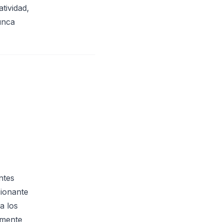
tividad,
unca
ntes
sionante
a los
emente