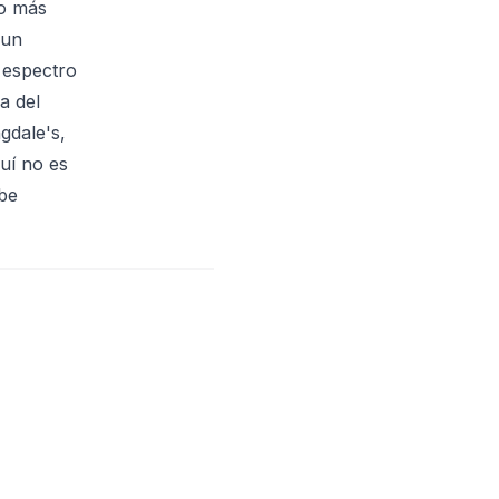
go más
 un
 espectro
a del
gdale's,
uí no es
be