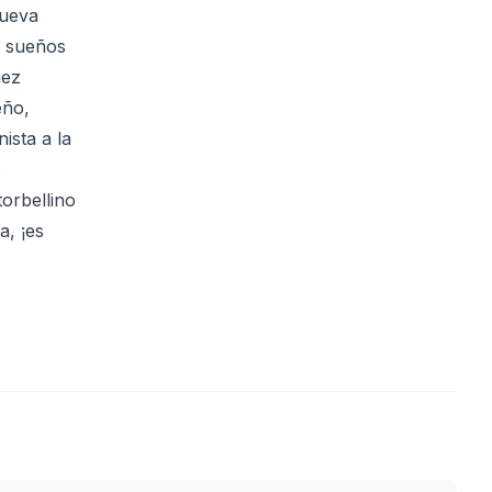
Nueva
s sueños
iez
eño,
ista a la
s
torbellino
a, ¡es