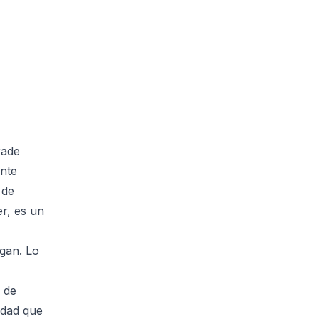
rade
nte
 de
r, es un
igan. Lo
 de
iudad que