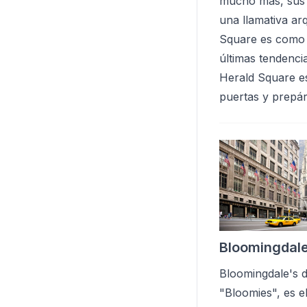
mucho más, sus 1
una llamativa ar
Square es como a
últimas tendenci
Herald Square es
puertas y prepár
Bloomingdale
Bloomingdale's 
"Bloomies", es e