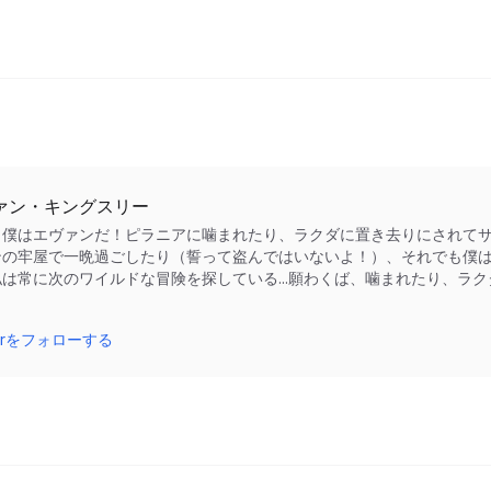
ァン・キングスリー
、僕はエヴァンだ！ピラニアに噛まれたり、ラクダに置き去りにされて
ンの牢屋で一晩過ごしたり（誓って盗んではいないよ！）、それでも僕は
私は常に次のワイルドな冒険を探している...願わくば、噛まれたり、ラ
！
tterをフォローする