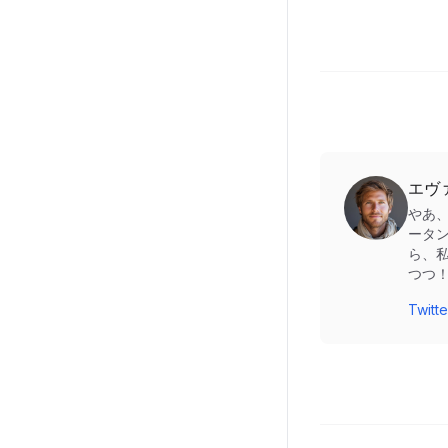
エヴ
やあ
ータ
ら、
つつ
Twi