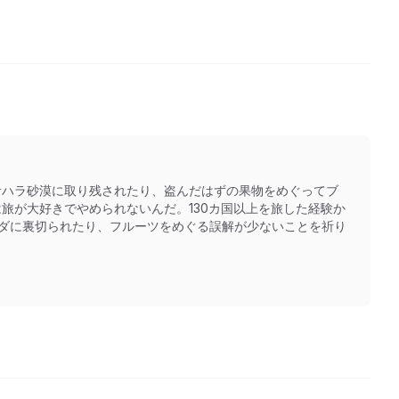
サハラ砂漠に取り残されたり、盗んだはずの果物をめぐってブ
旅が大好きでやめられないんだ。130カ国以上を旅した経験か
クダに裏切られたり、フルーツをめぐる誤解が少ないことを祈り