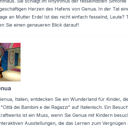
maus. Sie schlägt im Rhythmus der fesselndsten Sinfonie 
 geschäftigen Herzen des Hafens von Genua. In der Tat ein
e an Mutter Erde! Ist das nicht einfach fesselnd, Leute?
en Sie einen genaueren Blick darauf!
enua
nua, Italien, entdecken Sie ein Wunderland für Kinder, di
"Città dei Bambini e dei Ragazzi" auf Italienisch. Ein Besuc
raftwerks ist ein Muss, wenn Sie Genua mit Kindern besuc
 interaktiven Ausstellungen, die das Lernen zum Vergnüge