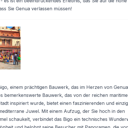
 es ist ein beeindruckendes Erlebnis, das Sie auf die hohe
dass Sie Genua verlassen müssen!
igo, einem prächtigen Bauwerk, das im Herzen von Genua, 
es bemerkenswerte Bauwerk, das von der reichen maritim
adt inspiriert wurde, bietet einen faszinierenden und einzig
 mediterrane Juwel. Mit einem Aufzug, der Sie hoch in den
mmel schaukelt, verbindet das Bigo ein technisches Wunder
hönheit und belohnt seine Besucher mit Panoramen, die vo