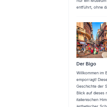
nur ein Museum -
entführt, ohne 
Der Bigo
Willkommen im B
emporragt! Dies
Geschichte der St
Blick auf dieses
italienischen Hi
ästhetischer Sc