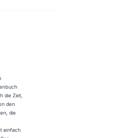
n
henbuch
 die Zeit,
on den
en, die
t einfach