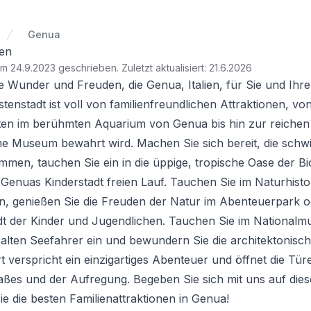
Genua
ien
am 24.9.2023 geschrieben
.
Zuletzt aktualisiert: 21.6.2026
e Wunder und Freuden, die Genua, Italien, für Sie und Ihre 
enstadt ist voll von familienfreundlichen Attraktionen, v
en im berühmten Aquarium von Genua bis hin zur reichen 
ime Museum bewahrt wird. Machen Sie sich bereit, die sch
immen, tauchen Sie ein in die üppige, tropische Oase der B
n Genuas Kinderstadt freien Lauf. Tauchen Sie im Naturhist
n, genießen Sie die Freuden der Natur im Abenteuerpark o
dt der Kinder und Jugendlichen. Tauchen Sie im Nationalmu
alten Seefahrer ein und bewundern Sie die architektonisc
t verspricht ein einzigartiges Abenteuer und öffnet die Tü
ßes und der Aufregung. Begeben Sie sich mit uns auf dies
e die besten Familienattraktionen in Genua!