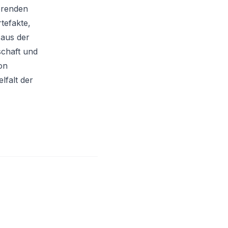
erenden
tefakte,
 aus der
schaft und
on
lfalt der