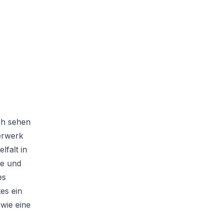
ach sehen
erwerk
falt in
ie und
es
es ein
 wie eine