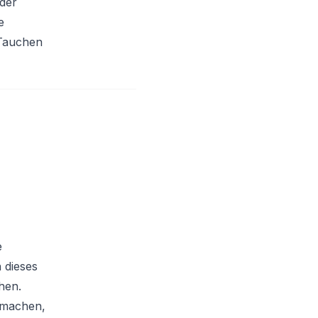
der
e
 Tauchen
e
h dieses
hen.
n machen,