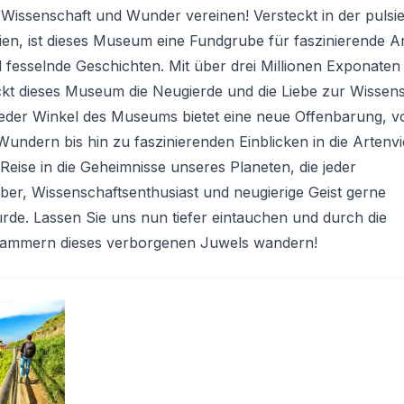
 Wissenschaft und Wunder vereinen! Versteckt in der pulsi
lien, ist dieses Museum eine Fundgrube für faszinierende Ar
nd fesselnde Geschichten. Mit über drei Millionen Exponaten
kt dieses Museum die Neugierde und die Liebe zur Wissen
Jeder Winkel des Museums bietet eine neue Offenbarung, v
Wundern bis hin zu faszinierenden Einblicken in die Artenvie
e Reise in die Geheimnisse unseres Planeten, die jeder
ber, Wissenschaftsenthusiast und neugierige Geist gerne
de. Lassen Sie uns nun tiefer eintauchen und durch die
Kammern dieses verborgenen Juwels wandern!