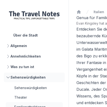
Italien
Startseite
Genua für Famil
Evan Kingsley hat 
Entdecken Sie di
Über die Stadt
bezaubernde Küst
Unterwasserwelt
Allgemein
im Galata Marit
des Bigo zu erkl
Annehmlichkeiten
Ihrer Fantasie i
Was zu tun ist
Vergangenheit ei
Köpfe in der Sta
Sehenswürdigkeiten
Geschichten der 
Sehenswürdigkeiten
Ducale. Jeder Or
Wissens, des Spa
Theater
und entdecken Si
Familienattraktionen