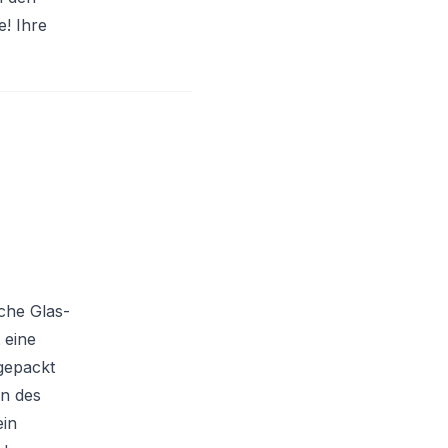
e! Ihre
che Glas-
 eine
gepackt
en des
ein