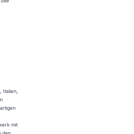
 See
Italien,
en
artigen
werk mit
n den