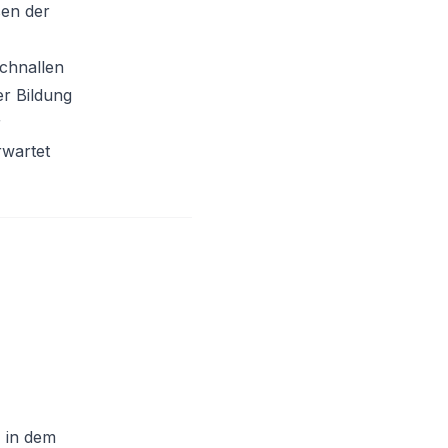
sen der
Schnallen
er Bildung
r
rwartet
 in dem