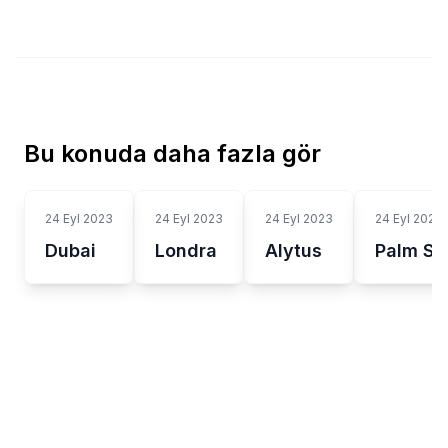
Bu konuda daha fazla gör
24 Eyl 2023
24 Eyl 2023
24 Eyl 2023
24 Eyl 2023
Dubai
Londra
Alytus
Palm Sp